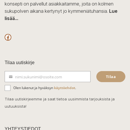
konsepti on palvellut asiakkaitamme, joita on kolmen
sukupolven aikana kertynyt jo kymmeniätuhansia.
Lue
lisää...
F
a
c
Tilaa uutiskirje
e
Tilaa
nimi.sukunimi@osoite.com
b
S
ä
o
Olen lukenut ja hyväksyn
käyttöehdot
.
h
k
o
Tilaa uutiskirjeemme ja saat tietoa uusimmista tarjouksista ja
ö
uutuuksista!
k
p
o
s
t
YHTEYSTIEDOT