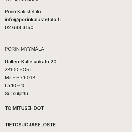
i
Porin Kalustetalo
info@porinkalustetalo.fi
02 633 3150
PORIN MYYMÄLÄ
Gallen-Kallelankatu 20
28100 PORI
Ma – Pe 10-18
La 10 – 15
Su: suljettu
TOIMITUSEHDOT
TIETOSUOJASELOSTE