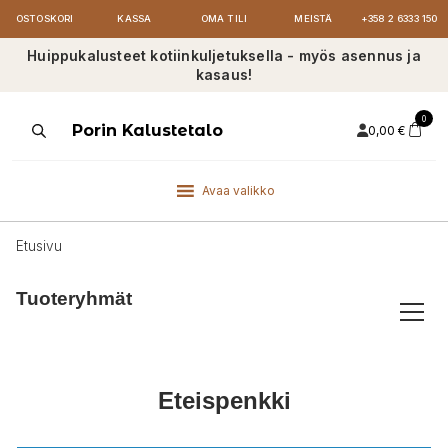
OSTOSKORI
KASSA
OMA TILI
MEISTÄ
+358 2 6333 150
Huippukalusteet kotiinkuljetuksella - myös asennus ja
kasaus!
0
Products
Porin Kalustetalo
0,00
€
search
Avaa valikko
Etusivu
Tuoteryhmät
Eteispenkki