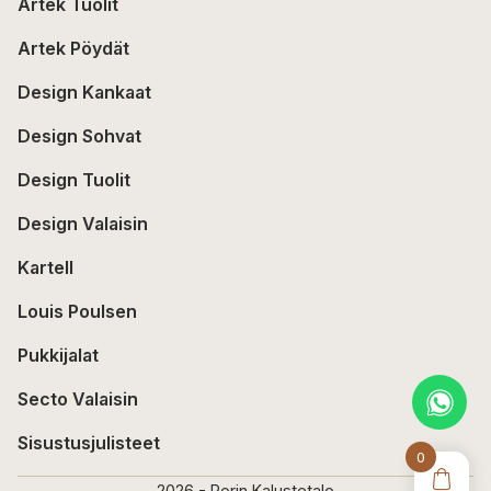
Artek Tuolit
Artek Pöydät
Design Kankaat
Design Sohvat
Design Tuolit
Design Valaisin
Kartell
Louis Poulsen
Pukkijalat
Secto Valaisin
Sisustusjulisteet
0
2026 - Porin Kalustetalo