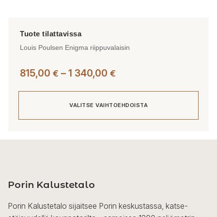
Louis Poulsen Enigma riippuvalaisin
Hintaluokka:
815,00
–
1 340,00
€
€
815,00 €
-
VALITSE VAIHTOEHDOISTA
1
340,00 €
Tällä
tuotteella
on
useampi
Porin Kalustetalo
muunnelma.
Voit
Porin Kalustetalo sijaitsee Porin keskustassa, katse-
tehdä