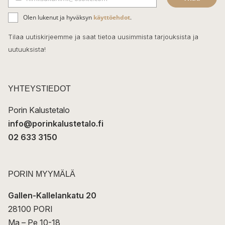
b
S
ä
o
Olen lukenut ja hyväksyn
käyttöehdot
.
h
k
o
Tilaa uutiskirjeemme ja saat tietoa uusimmista tarjouksista ja
ö
uutuuksista!
k
p
o
s
t
YHTEYSTIEDOT
i
Porin Kalustetalo
info@porinkalustetalo.fi
02 633 3150
PORIN MYYMÄLÄ
Gallen-Kallelankatu 20
28100 PORI
Ma – Pe 10-18