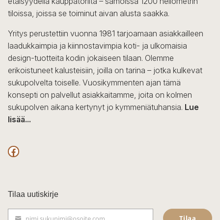
etäisyydellä kauppatorilta – samoissa 1200 neliömetrin
valinnat
tiloissa, joissa se toiminut aivan alusta saakka.
tuotteen
sivulla.
Yritys perustettiin vuonna 1981 tarjoamaan asiakkailleen
laadukkaimpia ja kiinnostavimpia koti- ja ulkomaisia
design-tuotteita kodin jokaiseen tilaan. Olemme
erikoistuneet kalusteisiin, joilla on tarina – jotka kulkevat
sukupolvelta toiselle. Vuosikymmenten ajan tämä
konsepti on palvellut asiakkaitamme, joita on kolmen
sukupolven aikana kertynyt jo kymmeniätuhansia.
Lue
lisää...
F
a
c
Tilaa uutiskirje
e
Tilaa
nimi.sukunimi@osoite.com