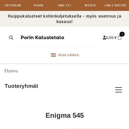
OSTOSKORI
KASSA
OMA TILI
MEISTÄ
+358 2 6333 150
Huippukalusteet kotiinkuljetuksella - myös asennus ja
kasaus!
0
Products
Porin Kalustetalo
0,00
€
search
Avaa valikko
Etusivu
Tuoteryhmät
Enigma 545