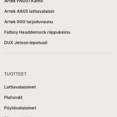
Artek PN001 Kanto
Artek A805 lattiavalaisin
Artek 900 tarjoiluvaunu
Fatboy Headdemock riippukeinu
DUX Jetson lepotuoli
TUOTTEET
Lattiavalaisimet
Plafondit
Pöytävalaisimet