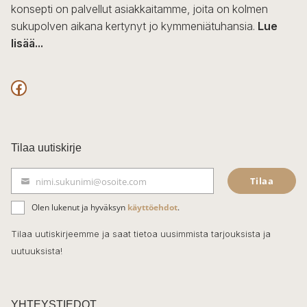
konsepti on palvellut asiakkaitamme, joita on kolmen
sukupolven aikana kertynyt jo kymmeniätuhansia.
Lue
lisää...
F
a
c
Tilaa uutiskirje
e
Tilaa
nimi.sukunimi@osoite.com
b
S
ä
o
Olen lukenut ja hyväksyn
käyttöehdot
.
h
k
o
Tilaa uutiskirjeemme ja saat tietoa uusimmista tarjouksista ja
ö
uutuuksista!
k
p
o
s
t
YHTEYSTIEDOT