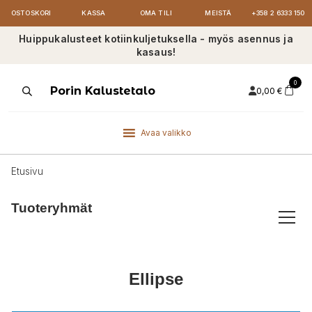
OSTOSKORI
KASSA
OMA TILI
MEISTÄ
+358 2 6333 150
Huippukalusteet kotiinkuljetuksella - myös asennus ja
kasaus!
0
Products
Porin Kalustetalo
0,00
€
search
Avaa valikko
Etusivu
Tuoteryhmät
Ellipse