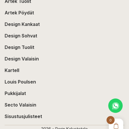
Artek Tuolit
Artek Pöydät
Design Kankaat
Design Sohvat
Design Tuolit
Design Valaisin
Kartell
Louis Poulsen
Pukkijalat
Secto Valaisin
Sisustusjulisteet
0
2026 - Porin Kalustetalo