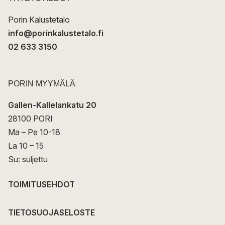
i
Porin Kalustetalo
info@porinkalustetalo.fi
02 633 3150
PORIN MYYMÄLÄ
Gallen-Kallelankatu 20
28100 PORI
Ma – Pe 10-18
La 10 – 15
Su: suljettu
TOIMITUSEHDOT
TIETOSUOJASELOSTE