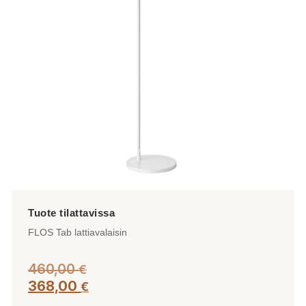
tehdä
valinnat
tuotteen
sivulla.
FLOS Tab lattiavalaisin
460,00
€
368,00
€