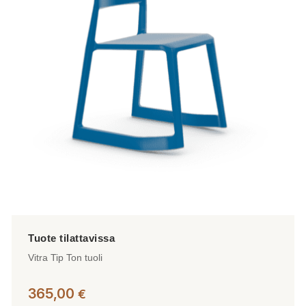
Voit
tehdä
valinnat
tuotteen
sivulla.
Vitra Tip Ton tuoli
365,00
€