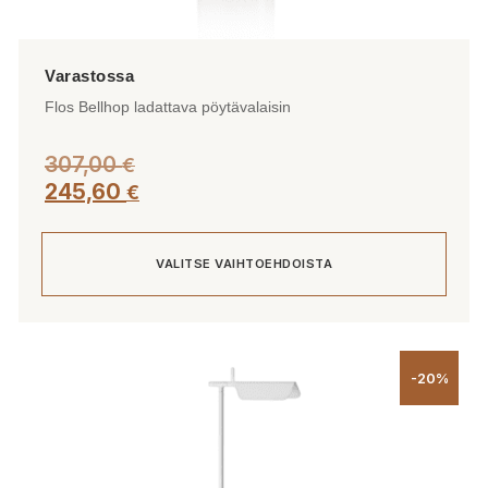
Flos Bellhop ladattava pöytävalaisin
307,00
€
245,60
€
VALITSE VAIHTOEHDOISTA
Tällä
tuotteella
-20%
on
useampi
muunnelma.
Voit