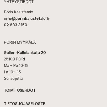
t
YHTEYSTIEDOT
i
Porin Kalustetalo
info@porinkalustetalo.fi
02 633 3150
PORIN MYYMÄLÄ
Gallen-Kallelankatu 20
28100 PORI
Ma – Pe 10-18
La 10 – 15
Su: suljettu
TOIMITUSEHDOT
TIETOSUOJASELOSTE