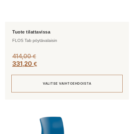
FLOS Tab pöytävalaisin
414,00
€
331,20
€
VALITSE VAIHTOEHDOISTA
Tällä
tuotteella
on
useampi
muunnelma.