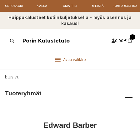
OSTOSKORI
KASSA
OMA TILI
MEISTÄ
+358 2 6333 150
Huippukalusteet kotiinkuljetuksella - myös asennus ja
kasaus!
0
Products
Porin Kalustetalo
0,00
€
search
Avaa valikko
Etusivu
Tuoteryhmät
Edward Barber