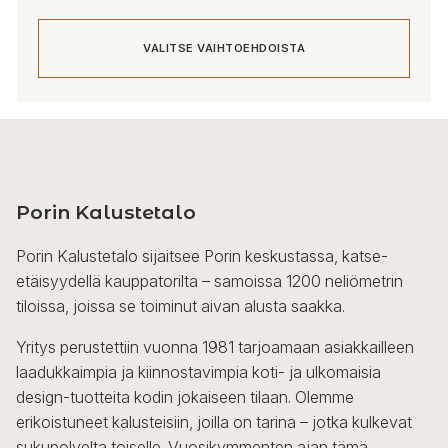
VALITSE VAIHTOEHDOISTA
Tällä
tuotteella
on
useampi
Porin Kalustetalo
muunnelma.
Voit
Porin Kalustetalo sijaitsee Porin keskustassa, katse-
tehdä
etäisyydellä kauppatorilta – samoissa 1200 neliömetrin
valinnat
tiloissa, joissa se toiminut aivan alusta saakka.
tuotteen
sivulla.
Yritys perustettiin vuonna 1981 tarjoamaan asiakkailleen
laadukkaimpia ja kiinnostavimpia koti- ja ulkomaisia
design-tuotteita kodin jokaiseen tilaan. Olemme
erikoistuneet kalusteisiin, joilla on tarina – jotka kulkevat
sukupolvelta toiselle. Vuosikymmenten ajan tämä