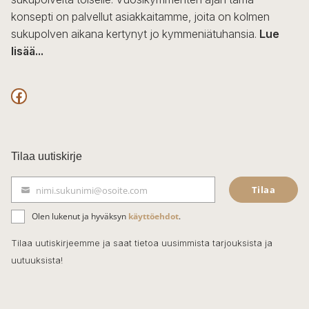
konsepti on palvellut asiakkaitamme, joita on kolmen
sukupolven aikana kertynyt jo kymmeniätuhansia.
Lue
lisää...
F
a
c
Tilaa uutiskirje
e
Tilaa
nimi.sukunimi@osoite.com
b
S
ä
o
Olen lukenut ja hyväksyn
käyttöehdot
.
h
k
o
Tilaa uutiskirjeemme ja saat tietoa uusimmista tarjouksista ja
ö
uutuuksista!
k
p
o
s