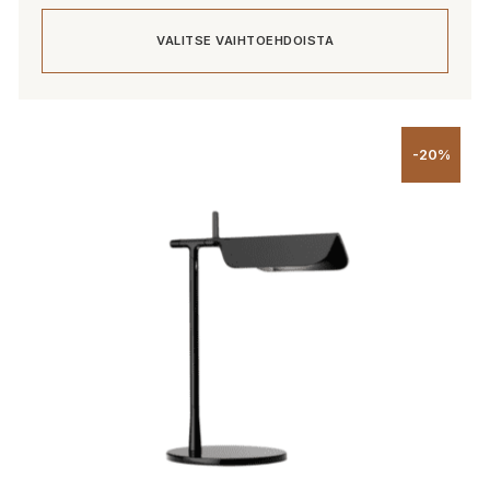
VALITSE VAIHTOEHDOISTA
Tällä
tuotteella
-20%
on
useampi
muunnelma.
Voit
tehdä
valinnat
tuotteen
sivulla.