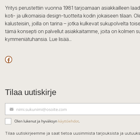
Yritys perustettiin vuonna 1981 tarjoamaan asiakkailleen laa
koti- ja ulkomaisia design-tuotteita kodin jokaiseen tilaan. 
kalusteisiin, joilla on tarina – jotka kulkevat sukupolvelta to
tämä konsepti on palvellut asiakkaitamme, joita on kolmen s
kymmeniätuhansia.
Lue lisää...
Facebook
Tilaa uutiskirje
nimi.sukunimi@osoite.com
S
ä
Olen lukenut ja hyväksyn
käyttöehdot
.
h
k
Tilaa uutiskirjeemme ja saat tietoa uusimmista tarjouksista ja uutuuks
ö