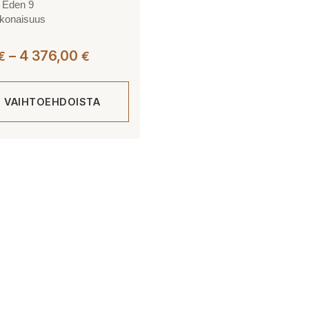
s Eden 9
okonaisuus
Hintaluokka:
–
4 376,00
€
€
3
606,00 €
E VAIHTOEHDOISTA
-
4
376,00 €