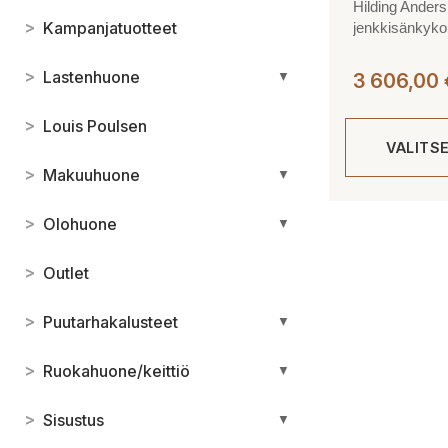
Hilding Ander
>
Kampanjatuotteet
jenkkisänkyk
>
Lastenhuone
▼
3 606,00
>
Louis Poulsen
VALITS
>
Makuuhuone
▼
Tällä
>
Olohuone
▼
tuotteella
on
>
Outlet
useampi
muunnelma.
>
Puutarhakalusteet
▼
Voit
tehdä
>
Ruokahuone/keittiö
▼
valinnat
tuotteen
>
Sisustus
▼
sivulla.