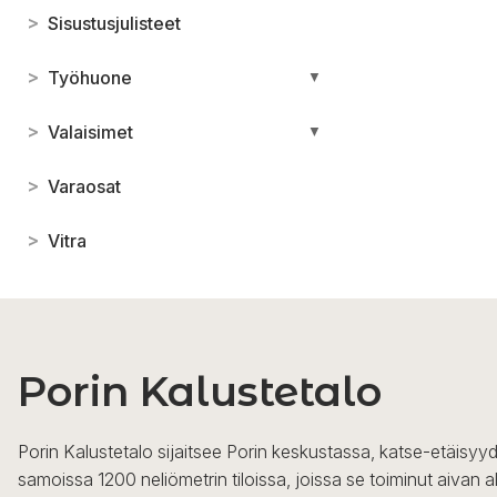
>
Sisustusjulisteet
>
Työhuone
▼
>
Valaisimet
▼
>
Varaosat
>
Vitra
Porin Kalustetalo
Porin Kalustetalo sijaitsee Porin keskustassa, katse-etäisyyd
samoissa 1200 neliömetrin tiloissa, joissa se toiminut aivan a