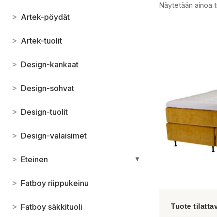
Näytetään ainoa t
>
Artek-pöydät
>
Artek-tuolit
>
Design-kankaat
>
Design-sohvat
>
Design-tuolit
>
Design-valaisimet
>
Eteinen
▼
>
Fatboy riippukeinu
>
Fatboy säkkituoli