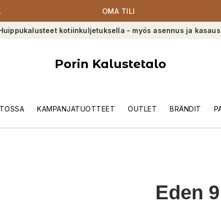
A
OMA TILI
Huippukalusteet kotiinkuljetuksella - myös asennus ja kasaus
Porin Kalustetalo
TOSSA
KAMPANJATUOTTEET
OUTLET
BRÄNDIT
P
Eden 9