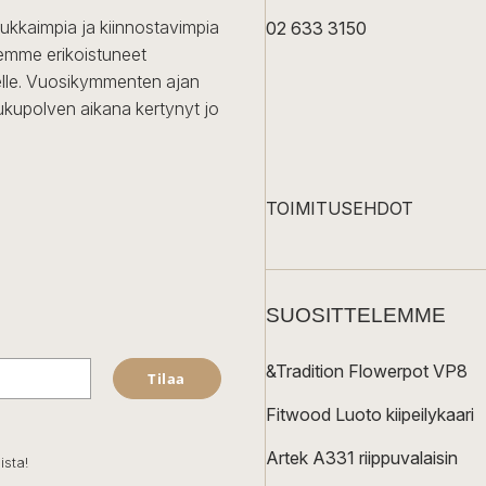
dukkaimpia ja kiinnostavimpia
02 633 3150
Olemme erikoistuneet
iselle. Vuosikymmenten ajan
ukupolven aikana kertynyt jo
TOIMITUSEHDOT
SUOSITTELEMME
&Tradition Flowerpot VP8
Tilaa
Fitwood Luoto kiipeilykaari
Artek A331 riippuvalaisin
ista!