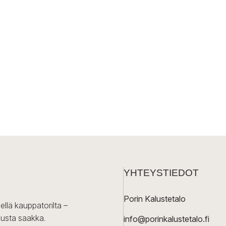
YHTEYSTIEDOT
Porin Kalustetalo
ellä kauppatorilta –
lusta saakka.
info@porinkalustetalo.fi