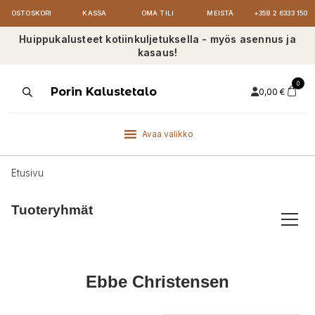
OSTOSKORI
KASSA
OMA TILI
MEISTÄ
+358 2 6333 150
Huippukalusteet kotiinkuljetuksella - myös asennus ja
kasaus!
0
Products
Porin Kalustetalo
0,00
€
search
Avaa valikko
Etusivu
Tuoteryhmät
Ebbe Christensen