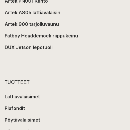
Artek PN001 Kanto
Artek A805 lattiavalaisin
Artek 900 tarjoiluvaunu
Fatboy Headdemock riippukeinu
DUX Jetson lepotuoli
TUOTTEET
Lattiavalaisimet
Plafondit
Pöytävalaisimet