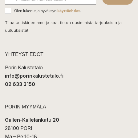
b
S
ä
o
Olen lukenut ja hyväksyn
käyttöehdot
.
h
k
o
Tilaa uutiskirjeemme ja saat tietoa uusimmista tarjouksista ja
ö
uutuuksista!
k
p
o
s
t
YHTEYSTIEDOT
i
Porin Kalustetalo
info@porinkalustetalo.fi
02 633 3150
PORIN MYYMÄLÄ
Gallen-Kallelankatu 20
28100 PORI
Ma – Pe 10-18