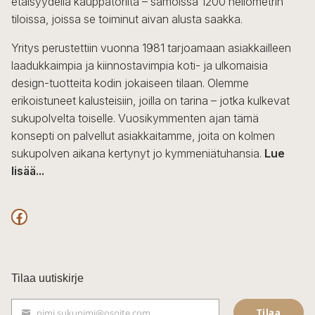
etäisyydellä kauppatorilta – samoissa 1200 neliömetrin
tiloissa, joissa se toiminut aivan alusta saakka.
Yritys perustettiin vuonna 1981 tarjoamaan asiakkailleen
laadukkaimpia ja kiinnostavimpia koti- ja ulkomaisia
design-tuotteita kodin jokaiseen tilaan. Olemme
erikoistuneet kalusteisiin, joilla on tarina – jotka kulkevat
sukupolvelta toiselle. Vuosikymmenten ajan tämä
konsepti on palvellut asiakkaitamme, joita on kolmen
sukupolven aikana kertynyt jo kymmeniätuhansia.
Lue
lisää...
F
a
c
Tilaa uutiskirje
e
Tilaa
nimi.sukunimi@osoite.com