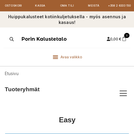
OSTOSKORI
KASSA
OMA TILI
MEISTÄ
+358 2 6333 150
Huippukalusteet kotiinkuljetuksella - myös asennus ja
kasaus!
0
Products
Porin Kalustetalo
0,00
€
search
Avaa valikko
Etusivu
Tuoteryhmät
Easy