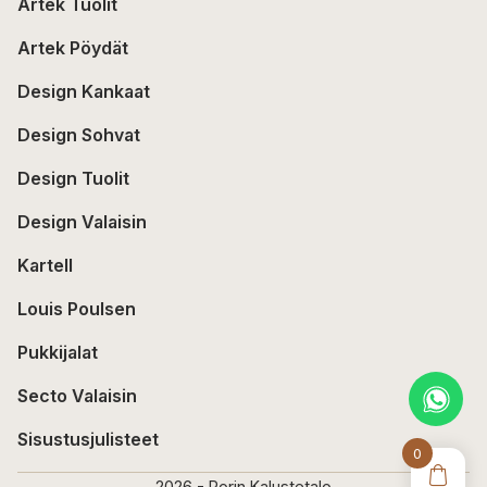
Artek Tuolit
Artek Pöydät
Design Kankaat
Design Sohvat
Design Tuolit
Design Valaisin
Kartell
Louis Poulsen
Pukkijalat
Secto Valaisin
Sisustusjulisteet
0
2026 - Porin Kalustetalo