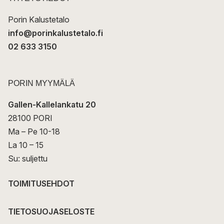
i
Porin Kalustetalo
info@porinkalustetalo.fi
02 633 3150
PORIN MYYMÄLÄ
Gallen-Kallelankatu 20
28100 PORI
Ma – Pe 10-18
La 10 – 15
Su: suljettu
TOIMITUSEHDOT
TIETOSUOJASELOSTE