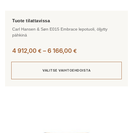
Carl Hansen & Søn E015 Embrace lepotuoli, öljytty
pähkinä
Hintaluokka:
4 912,00
–
6 166,00
€
€
4
912,00 €
VALITSE VAIHTOEHDOISTA
-
6
166,00 €
Tällä
tuotteella
on
useampi
muunnelma.
Voit