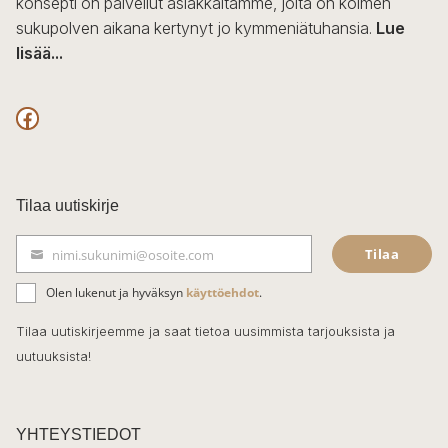
konsepti on palvellut asiakkaitamme, joita on kolmen
sukupolven aikana kertynyt jo kymmeniätuhansia.
Lue
lisää...
F
a
c
Tilaa uutiskirje
e
Tilaa
nimi.sukunimi@osoite.com
b
S
ä
o
Olen lukenut ja hyväksyn
käyttöehdot
.
h
k
o
Tilaa uutiskirjeemme ja saat tietoa uusimmista tarjouksista ja
ö
uutuuksista!
k
p
o
s
t
YHTEYSTIEDOT