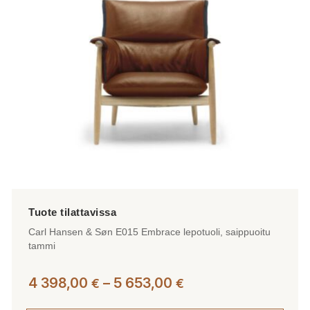
tehdä
valinnat
tuotteen
sivulla.
Carl Hansen & Søn E015 Embrace lepotuoli, saippuoitu
tammi
Hintaluokka:
4 398,00
–
5 653,00
€
€
4