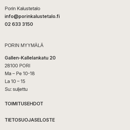
i
Porin Kalustetalo
info@porinkalustetalo.fi
02 633 3150
PORIN MYYMÄLÄ
Gallen-Kallelankatu 20
28100 PORI
Ma – Pe 10-18
La 10 – 15
Su: suljettu
TOIMITUSEHDOT
TIETOSUOJASELOSTE