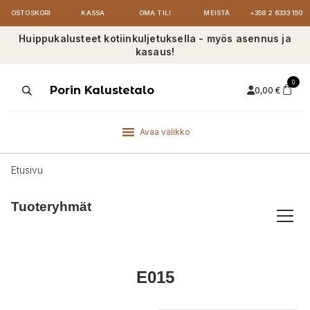
OSTOSKORI
KASSA
OMA TILI
MEISTÄ
+358 2 6333 150
Huippukalusteet kotiinkuljetuksella - myös asennus ja
kasaus!
0
Products
Porin Kalustetalo
0,00
€
search
Avaa valikko
Etusivu
Tuoteryhmät
E015