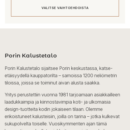
398,00 €
VALITSE VAIHTOEHDOISTA
-
5
653,00 €
Tällä
tuotteella
on
useampi
Porin Kalustetalo
muunnelma.
Voit
Porin Kalustetalo sijaitsee Porin keskustassa, katse-
tehdä
etäisyydellä kauppatorilta – samoissa 1200 neliömetrin
valinnat
tiloissa, joissa se toiminut aivan alusta saakka.
tuotteen
sivulla.
Yritys perustettiin vuonna 1981 tarjoamaan asiakkailleen
laadukkaimpia ja kiinnostavimpia koti- ja ulkomaisia
design-tuotteita kodin jokaiseen tilaan. Olemme
erikoistuneet kalusteisiin, joilla on tarina – jotka kulkevat
sukupolvelta toiselle. Vuosikymmenten ajan tämä