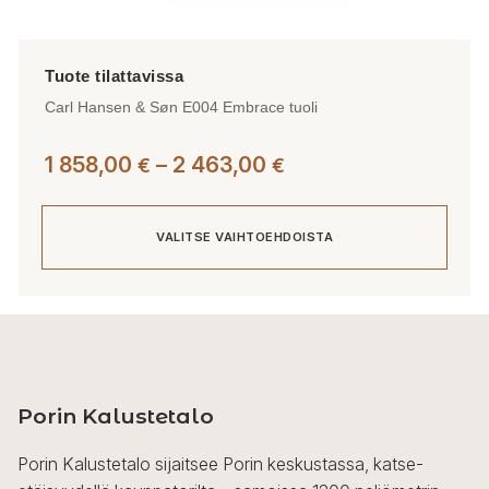
Carl Hansen & Søn E004 Embrace tuoli
Hintaluokka:
1 858,00
–
2 463,00
€
€
1
858,00 €
VALITSE VAIHTOEHDOISTA
-
2
463,00 €
Tällä
tuotteella
on
useampi
Porin Kalustetalo
muunnelma.
Voit
Porin Kalustetalo sijaitsee Porin keskustassa, katse-
tehdä