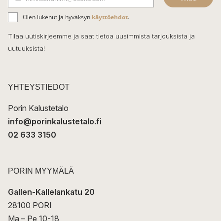
b
S
ä
o
Olen lukenut ja hyväksyn
käyttöehdot
.
h
k
o
Tilaa uutiskirjeemme ja saat tietoa uusimmista tarjouksista ja
ö
uutuuksista!
k
p
o
s
t
YHTEYSTIEDOT
i
Porin Kalustetalo
info@porinkalustetalo.fi
02 633 3150
PORIN MYYMÄLÄ
Gallen-Kallelankatu 20
28100 PORI
Ma – Pe 10-18