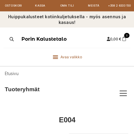
OSTOSKORI
KASSA
OMA TILI
MEISTÄ
+358 2 6333 150
Huippukalusteet kotiinkuljetuksella - myös asennus ja
kasaus!
0
Products
Porin Kalustetalo
0,00
€
search
Avaa valikko
Etusivu
Tuoteryhmät
E004