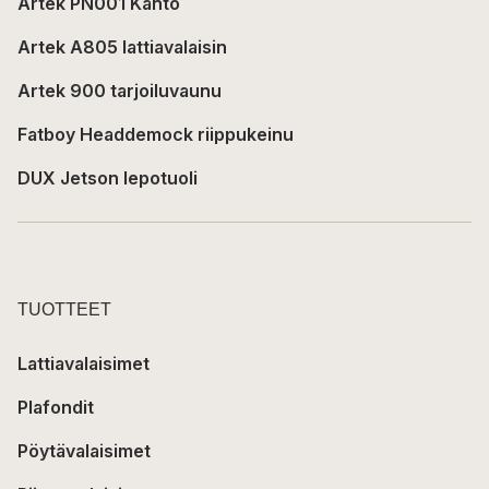
Artek PN001 Kanto
Artek A805 lattiavalaisin
Artek 900 tarjoiluvaunu
Fatboy Headdemock riippukeinu
DUX Jetson lepotuoli
TUOTTEET
Lattiavalaisimet
Plafondit
Pöytävalaisimet