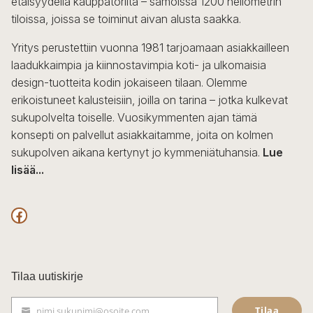
etäisyydellä kauppatorilta – samoissa 1200 neliömetrin
valinnat
tiloissa, joissa se toiminut aivan alusta saakka.
tuotteen
sivulla.
Yritys perustettiin vuonna 1981 tarjoamaan asiakkailleen
laadukkaimpia ja kiinnostavimpia koti- ja ulkomaisia
design-tuotteita kodin jokaiseen tilaan. Olemme
erikoistuneet kalusteisiin, joilla on tarina – jotka kulkevat
sukupolvelta toiselle. Vuosikymmenten ajan tämä
konsepti on palvellut asiakkaitamme, joita on kolmen
sukupolven aikana kertynyt jo kymmeniätuhansia.
Lue
lisää...
F
a
c
Tilaa uutiskirje
e
Tilaa
nimi.sukunimi@osoite.com