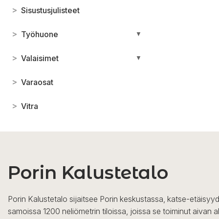
>
Sisustusjulisteet
>
Työhuone
▼
>
Valaisimet
▼
>
Varaosat
>
Vitra
Porin Kalustetalo
Porin Kalustetalo sijaitsee Porin keskustassa, katse-etäisyyd
samoissa 1200 neliömetrin tiloissa, joissa se toiminut aivan a