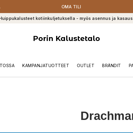
A
OMA TILI
Huippukalusteet kotiinkuljetuksella - myös asennus ja kasaus
Porin Kalustetalo
TOSSA
KAMPANJATUOTTEET
OUTLET
BRÄNDIT
P
Drachma