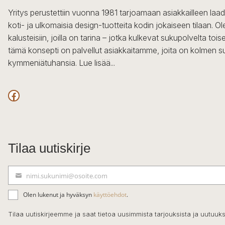
Yritys perustettiin vuonna 1981 tarjoamaan asiakkailleen laa
koti- ja ulkomaisia design-tuotteita kodin jokaiseen tilaan. 
kalusteisiin, joilla on tarina – jotka kulkevat sukupolvelta to
tämä konsepti on palvellut asiakkaitamme, joita on kolmen s
kymmeniätuhansia.
Lue lisää...
Facebook
Tilaa uutiskirje
nimi.sukunimi@osoite.com
S
ä
Olen lukenut ja hyväksyn
käyttöehdot
.
h
k
Tilaa uutiskirjeemme ja saat tietoa uusimmista tarjouksista ja uutuuks
ö