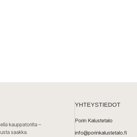
YHTEYSTIEDOT
Porin Kalustetalo
ellä kauppatorilta –
lusta saakka.
info@porinkalustetalo.fi