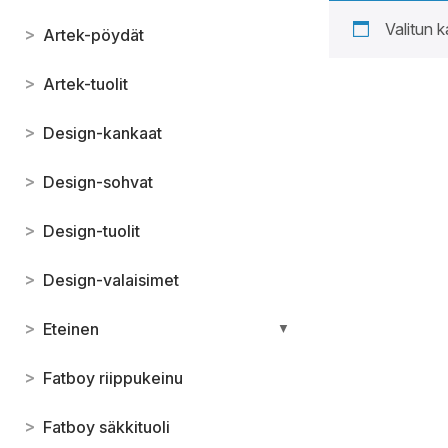
Valitun k
>
Artek-pöydät
>
Artek-tuolit
>
Design-kankaat
>
Design-sohvat
>
Design-tuolit
>
Design-valaisimet
>
Eteinen
▼
>
Fatboy riippukeinu
>
Fatboy säkkituoli