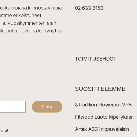
dukkaimpia ja kiinnostavimpia
02 633 3150
Olemme erikoistuneet
iselle. Vuosikymmenten ajan
ukupolven aikana kertynyt jo
TOIMITUSEHDOT
SUOSITTELEMME
&Tradition Flowerpot VP8
Tilaa
Fitwood Luoto kiipeilykaari
Artek A331 riippuvalaisin
ista!