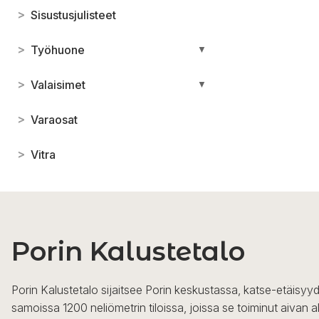
>
Sisustusjulisteet
>
Työhuone
▼
>
Valaisimet
▼
>
Varaosat
>
Vitra
Porin Kalustetalo
Porin Kalustetalo sijaitsee Porin keskustassa, katse-etäisyyd
samoissa 1200 neliömetrin tiloissa, joissa se toiminut aivan a