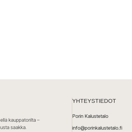
YHTEYSTIEDOT
Porin Kalustetalo
ellä kauppatorilta –
lusta saakka.
info@porinkalustetalo.fi