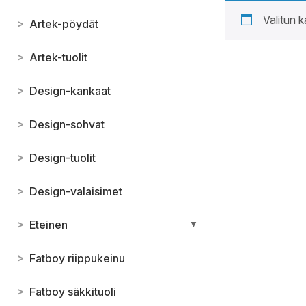
Valitun k
>
Artek-pöydät
>
Artek-tuolit
>
Design-kankaat
>
Design-sohvat
>
Design-tuolit
>
Design-valaisimet
>
Eteinen
▼
>
Fatboy riippukeinu
>
Fatboy säkkituoli