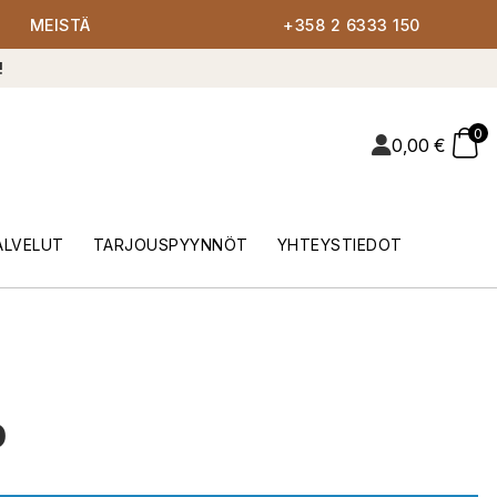
MEISTÄ
+358 2 6333 150
!
0
0,00
€
ALVELUT
TARJOUSPYYNNÖT
YHTEYSTIEDOT
o