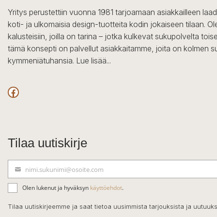
Yritys perustettiin vuonna 1981 tarjoamaan asiakkailleen laa
koti- ja ulkomaisia design-tuotteita kodin jokaiseen tilaan. 
kalusteisiin, joilla on tarina – jotka kulkevat sukupolvelta to
tämä konsepti on palvellut asiakkaitamme, joita on kolmen s
kymmeniätuhansia.
Lue lisää...
Facebook
Tilaa uutiskirje
nimi.sukunimi@osoite.com
S
ä
Olen lukenut ja hyväksyn
käyttöehdot
.
h
k
Tilaa uutiskirjeemme ja saat tietoa uusimmista tarjouksista ja uutuuks
ö