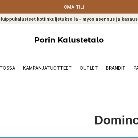
A
OMA TILI
Huippukalusteet kotiinkuljetuksella - myös asennus ja kasaus
Porin Kalustetalo
TOSSA
KAMPANJATUOTTEET
OUTLET
BRÄNDIT
P
Domin