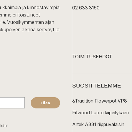
dukkaimpia ja kiinnostavimpia
02 633 3150
Olemme erikoistuneet
iselle. Vuosikymmenten ajan
ukupolven aikana kertynyt jo
TOIMITUSEHDOT
SUOSITTELEMME
&Tradition Flowerpot VP8
Tilaa
Fitwood Luoto kiipeilykaari
Artek A331 riippuvalaisin
ista!