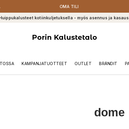
A
OMA TILI
Huippukalusteet kotiinkuljetuksella - myös asennus ja kasaus
Porin Kalustetalo
TOSSA
KAMPANJATUOTTEET
OUTLET
BRÄNDIT
P
dome