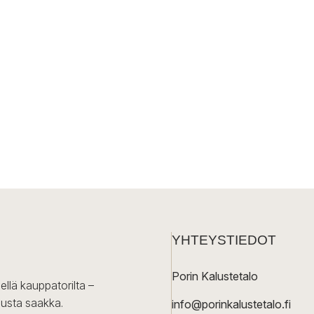
YHTEYSTIEDOT
Porin Kalustetalo
ellä kauppatorilta –
lusta saakka.
info@porinkalustetalo.fi