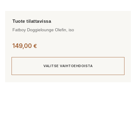
Fatboy Doggielounge Olefin, iso
149,00
€
VALITSE VAIHTOEHDOISTA
Tällä
tuotteella
on
useampi
muunnelma.
Voit
tehdä