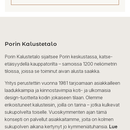
Tällä
tuotteella
on
useampi
Porin Kalustetalo
muunnelma.
Voit
Porin Kalustetalo sijaitsee Porin keskustassa, katse-
tehdä
etäisyydellä kauppatorilta – samoissa 1200 neliömetrin
valinnat
tiloissa, joissa se toiminut aivan alusta saakka.
tuotteen
sivulla.
Yritys perustettiin vuonna 1981 tarjoamaan asiakkailleen
laadukkaimpia ja kiinnostavimpia koti- ja ulkomaisia
design-tuotteita kodin jokaiseen tilaan. Olemme
erikoistuneet kalusteisiin, joilla on tarina – jotka kulkevat
sukupolvelta toiselle. Vuosikymmenten ajan tämä
konsepti on palvellut asiakkaitamme, joita on kolmen
sukupolven aikana kertynyt jo kymmeniätuhansia.
Lue