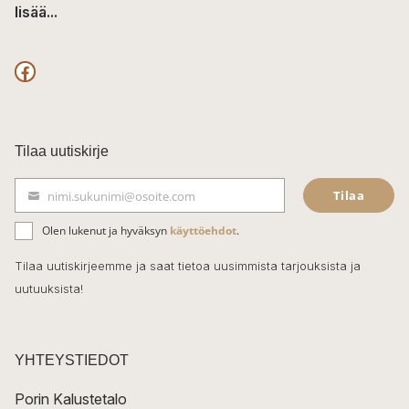
lisää...
F
a
c
Tilaa uutiskirje
e
Tilaa
nimi.sukunimi@osoite.com
b
S
ä
o
Olen lukenut ja hyväksyn
käyttöehdot
.
h
k
o
Tilaa uutiskirjeemme ja saat tietoa uusimmista tarjouksista ja
ö
uutuuksista!
k
p
o
s
t
YHTEYSTIEDOT
i
Porin Kalustetalo