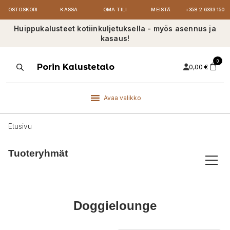
OSTOSKORI
KASSA
OMA TILI
MEISTÄ
+358 2 6333 150
Huippukalusteet kotiinkuljetuksella - myös asennus ja
kasaus!
0
Products
Porin Kalustetalo
0,00
€
search
Avaa valikko
Etusivu
Tuoteryhmät
Doggielounge