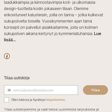
laadukkaimpia ja kiinnostavimpia koti- ja ulkomaisia
design-tuotteita kodin jokaiseen tilaan. Olemme
erikoistuneet kalusteisiin, joilla on tarina – jotka kulkevat
sukupolvelta toiselle. Vuosikymmenten ajan tämä
konsepti on palvellut asiakkaitamme, joita on kolmen
sukupolven aikana kertynyt jo kymmeniätuhansia.
Lue
lisää...
F
a
c
Tilaa uutiskirje
e
Tilaa
nimi.sukunimi@osoite.com
b
S
ä
o
Olen lukenut ja hyväksyn
käyttöehdot
.
h
k
o
Tilaa uutiskirjeemme ja saat tietoa uusimmista tarjouksista ja