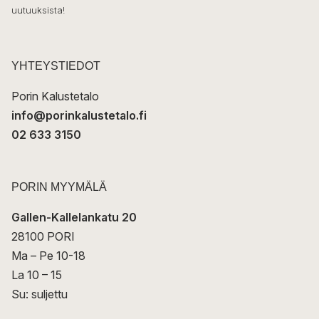
ö
uutuuksista!
k
p
o
s
t
YHTEYSTIEDOT
i
Porin Kalustetalo
info@porinkalustetalo.fi
02 633 3150
PORIN MYYMÄLÄ
Gallen-Kallelankatu 20
28100 PORI
Ma – Pe 10-18
La 10 – 15
Su: suljettu