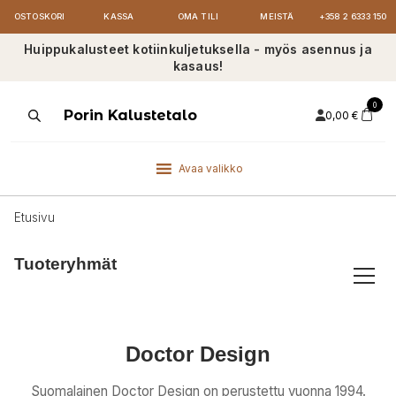
OSTOSKORI
KASSA
OMA TILI
MEISTÄ
+358 2 6333 150
Huippukalusteet kotiinkuljetuksella - myös asennus ja
kasaus!
0
Products
Porin Kalustetalo
0,00
€
search
Avaa valikko
Etusivu
Tuoteryhmät
Doctor Design
Suomalainen Doctor Design on perustettu vuonna 1994.