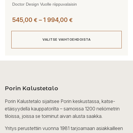
Doctor Design Vuolle riippuvalaisin
Hintaluokka:
545,00
–
1 994,00
€
€
545,00 €
-
VALITSE VAIHTOEHDOISTA
1
994,00 €
Tällä
tuotteella
on
useampi
Porin Kalustetalo
muunnelma.
Voit
Porin Kalustetalo sijaitsee Porin keskustassa, katse-
tehdä
etäisyydellä kauppatorilta – samoissa 1200 neliömetrin
valinnat
tiloissa, joissa se toiminut aivan alusta saakka.
tuotteen
sivulla.
Yritys perustettiin vuonna 1981 tarjoamaan asiakkailleen