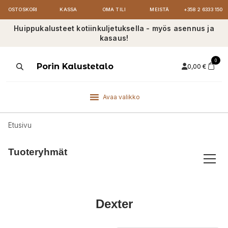
OSTOSKORI
KASSA
OMA TILI
MEISTÄ
+358 2 6333 150
Huippukalusteet kotiinkuljetuksella - myös asennus ja
kasaus!
0
Products
Porin Kalustetalo
0,00
€
search
Avaa valikko
Etusivu
Tuoteryhmät
Dexter