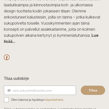
laadukkaimpia ja kiinnostavimpia koti- ja ulkomaisia
design-tuotteita kodin jokaiseen tilaan. Olemme
erikoistuneet kalusteisiin, joilla on tarina – jotka kulkevat
sukupolvelta toiselle. Vuosikymmenten ajan tämä
konsepti on palvellut asiakkaitamme, joita on kolmen
sukupolven aikana kertynyt jo kymmeniätuhansia.
Lue
lisää...
F
a
c
Tilaa uutiskirje
e
Tilaa
nimi.sukunimi@osoite.com
b
S
ä
o
Olen lukenut ja hyväksyn
käyttöehdot
.
h
k