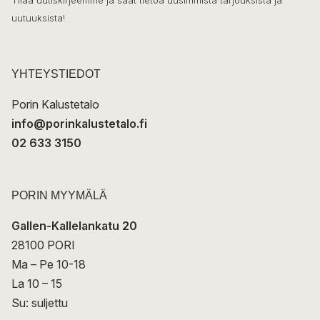
o
Tilaa uutiskirjeemme ja saat tietoa uusimmista tarjouksista ja
ö
uutuuksista!
k
p
o
s
t
YHTEYSTIEDOT
i
Porin Kalustetalo
info@porinkalustetalo.fi
02 633 3150
PORIN MYYMÄLÄ
Gallen-Kallelankatu 20
28100 PORI
Ma – Pe 10-18
La 10 – 15
Su: suljettu