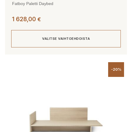
Fatboy Paletti Daybed
1 628,00
€
VALITSE VAIHTOEHDOISTA
Tällä
tuotteella
-20%
on
useampi
muunnelma.
Voit
tehdä
valinnat
tuotteen
sivulla.