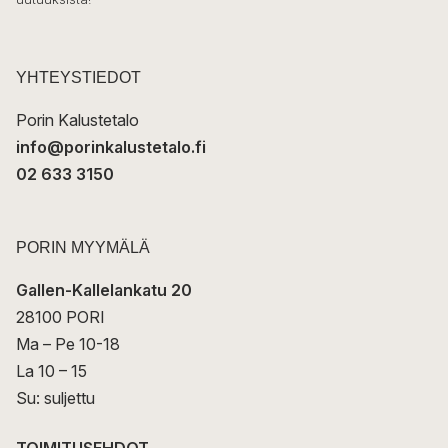
k
p
o
s
t
YHTEYSTIEDOT
i
Porin Kalustetalo
info@porinkalustetalo.fi
02 633 3150
PORIN MYYMÄLÄ
Gallen-Kallelankatu 20
28100 PORI
Ma – Pe 10-18
La 10 – 15
Su: suljettu
TOIMITUSEHDOT