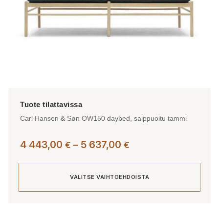
Carl Hansen & Søn OW150 daybed, saippuoitu tammi
Hintaluokka:
4 443,00
–
5 637,00
€
€
4
443,00 €
VALITSE VAIHTOEHDOISTA
-
5
637,00 €
Tällä