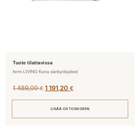
ferm LIVING Kona sänky/daybed
1 489,00
1 191,20
€
€
LISÄÄ OSTOSKORIIN