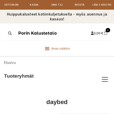
OSTOSKORI
KASSA
OMA TILI
MEISTÄ
+358 2 6333 150
Huippukalusteet kotiinkuljetuksella - myös asennus ja
kasaus!
0
Products
Porin Kalustetalo
0,00
€
search
Avaa valikko
Etusivu
Tuoteryhmät
daybed