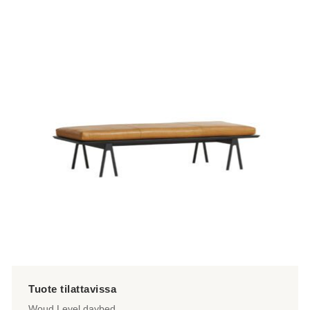
Woud Level daybed