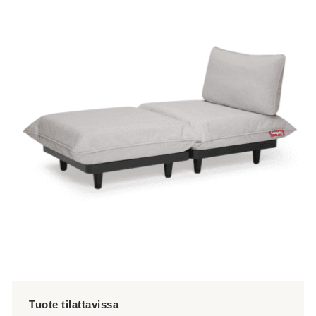
tuotteella
on
useampi
muunnelma.
Voit
tehdä
valinnat
tuotteen
sivulla.