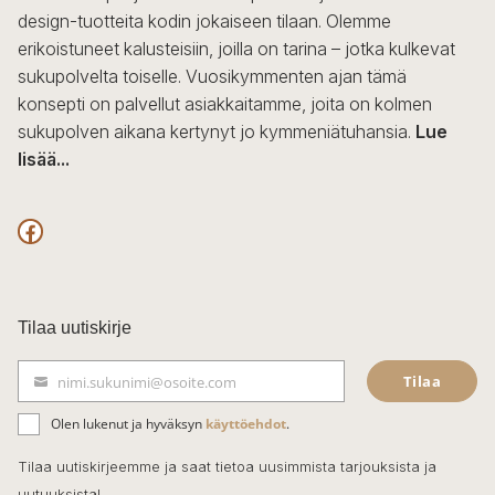
design-tuotteita kodin jokaiseen tilaan. Olemme
erikoistuneet kalusteisiin, joilla on tarina – jotka kulkevat
sukupolvelta toiselle. Vuosikymmenten ajan tämä
konsepti on palvellut asiakkaitamme, joita on kolmen
sukupolven aikana kertynyt jo kymmeniätuhansia.
Lue
lisää...
F
a
c
Tilaa uutiskirje
e
Tilaa
nimi.sukunimi@osoite.com
b
S
ä
o
Olen lukenut ja hyväksyn
käyttöehdot
.
h
k
o
Tilaa uutiskirjeemme ja saat tietoa uusimmista tarjouksista ja
ö
uutuuksista!