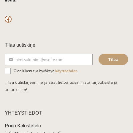
F
a
c
Tilaa uutiskirje
e
Tilaa
nimi.sukunimi@osoite.com
b
S
ä
o
Olen lukenut ja hyväksyn
käyttöehdot
.
h
k
o
Tilaa uutiskirjeemme ja saat tietoa uusimmista tarjouksista ja
ö
uutuuksista!
k
p
o
s
t
YHTEYSTIEDOT
i
Porin Kalustetalo