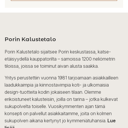
7
958,00 €
Tällä
tuotteella
on
useampi
Porin Kalustetalo
muunnelma.
Voit
Porin Kalustetalo sijaitsee Porin keskustassa, katse-
tehdä
etäisyydellä kauppatorilta – samoissa 1200 neliömetrin
valinnat
tiloissa, joissa se toiminut aivan alusta saakka.
tuotteen
sivulla.
Yritys perustettiin vuonna 1981 tarjoamaan asiakkailleen
laadukkaimpia ja kiinnostavimpia koti- ja ulkomaisia
design-tuotteita kodin jokaiseen tilaan. Olemme
erikoistuneet kalusteisiin, joilla on tarina – jotka kulkevat
sukupolvelta toiselle. Vuosikymmenten ajan tämä
konsepti on palvellut asiakkaitamme, joita on kolmen
sukupolven aikana kertynyt jo kymmeniätuhansia.
Lue
lisää...