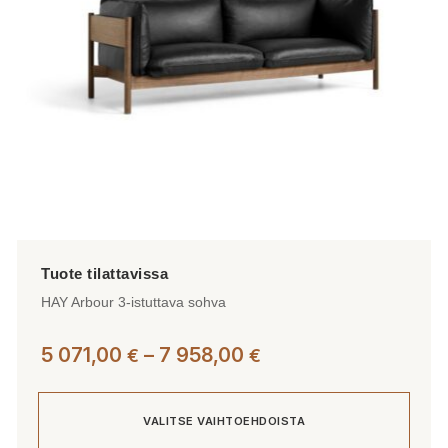
tuotteen
sivulla.
HAY Arbour 3-istuttava sohva
Hintaluokka:
5 071,00
–
7 958,00
€
€
5
071,00 €
VALITSE VAIHTOEHDOISTA
-