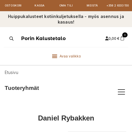
OSTOSKORI
KASSA
OMA TILI
MEISTÄ
+358 2 6333 150
Huippukalusteet kotiinkuljetuksella - myös asennus ja
kasaus!
0
Products
Porin Kalustetalo
0,00
€
search
Avaa valikko
Etusivu
Tuoteryhmät
Daniel Rybakken