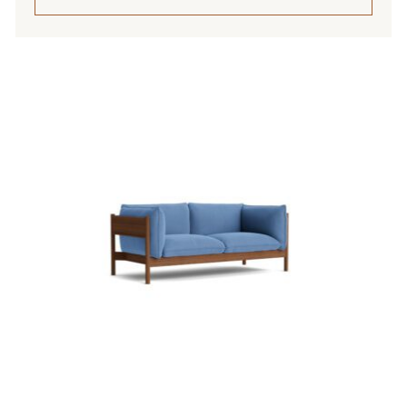
Tällä
tuotteella
on
useampi
muunnelma.
Voit
tehdä
valinnat
tuotteen
sivulla.