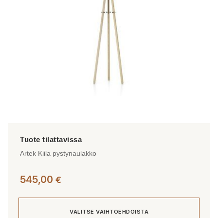
valinnat
tuotteen
sivulla.
Artek Kiila pystynaulakko
545,00
€
VALITSE VAIHTOEHDOISTA