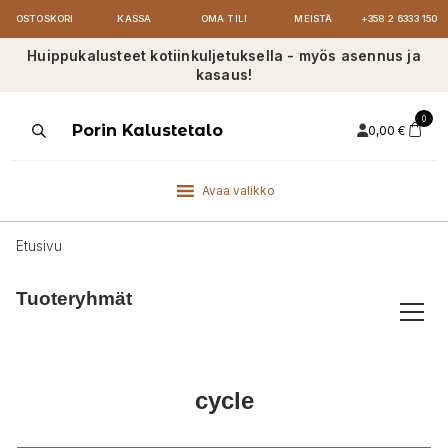
OSTOSKORI
KASSA
OMA TILI
MEISTÄ
+358 2 6333 150
Huippukalusteet kotiinkuljetuksella - myös asennus ja
kasaus!
0
Products
Porin Kalustetalo
0,00
€
search
Avaa valikko
Etusivu
Tuoteryhmät
cycle