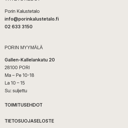
i
Porin Kalustetalo
info@porinkalustetalo.fi
02 633 3150
PORIN MYYMÄLÄ
Gallen-Kallelankatu 20
28100 PORI
Ma – Pe 10-18
La 10 – 15
Su: suljettu
TOIMITUSEHDOT
TIETOSUOJASELOSTE