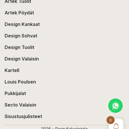
Artek Tuolit
Artek Pöydät
Design Kankaat
Design Sohvat
Design Tuolit
Design Valaisin
Kartell
Louis Poulsen
Pukkijalat
Secto Valaisin
Sisustusjulisteet
0
2026 - Porin Kalustetalo