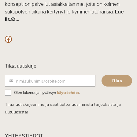
konsepti on palvellut asiakkaitamme, joita on kolmen
sukupolven aikana kertynyt jo kymmeniätuhansia.
Lue
lisää...
F
a
c
Tilaa uutiskirje
e
Tilaa
nimi.sukunimi@osoite.com
b
S
ä
o
Olen lukenut ja hyväksyn
käyttöehdot
.
h
k
o
Tilaa uutiskirjeemme ja saat tietoa uusimmista tarjouksista ja
ö
uutuuksista!
k
p
o
s
t
YHTEYSTIEDOT