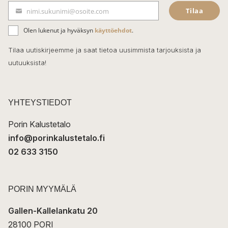
Tilaa
nimi.sukunimi@osoite.com
b
S
ä
o
Olen lukenut ja hyväksyn
käyttöehdot
.
h
k
o
Tilaa uutiskirjeemme ja saat tietoa uusimmista tarjouksista ja
ö
uutuuksista!
k
p
o
s
t
YHTEYSTIEDOT
i
Porin Kalustetalo
info@porinkalustetalo.fi
02 633 3150
PORIN MYYMÄLÄ
Gallen-Kallelankatu 20
28100 PORI