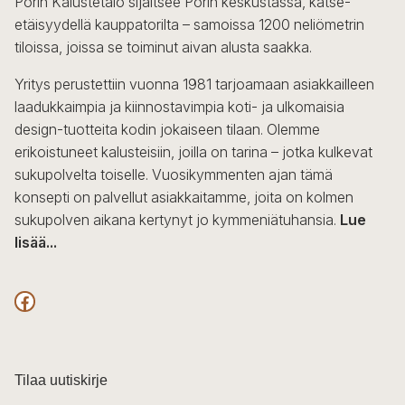
Porin Kalustetalo sijaitsee Porin keskustassa, katse-
tehdä
etäisyydellä kauppatorilta – samoissa 1200 neliömetrin
valinnat
tiloissa, joissa se toiminut aivan alusta saakka.
tuotteen
sivulla.
Yritys perustettiin vuonna 1981 tarjoamaan asiakkailleen
laadukkaimpia ja kiinnostavimpia koti- ja ulkomaisia
design-tuotteita kodin jokaiseen tilaan. Olemme
erikoistuneet kalusteisiin, joilla on tarina – jotka kulkevat
sukupolvelta toiselle. Vuosikymmenten ajan tämä
konsepti on palvellut asiakkaitamme, joita on kolmen
sukupolven aikana kertynyt jo kymmeniätuhansia.
Lue
lisää...
F
a
c
Tilaa uutiskirje
e