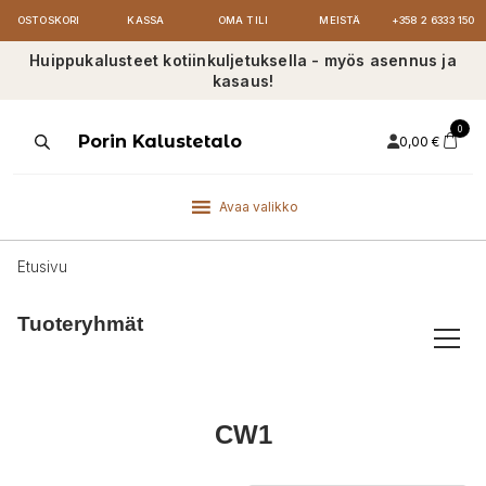
OSTOSKORI
KASSA
OMA TILI
MEISTÄ
+358 2 6333 150
Huippukalusteet kotiinkuljetuksella - myös asennus ja
kasaus!
0
Products
Porin Kalustetalo
0,00
€
search
Avaa valikko
Etusivu
Tuoteryhmät
CW1