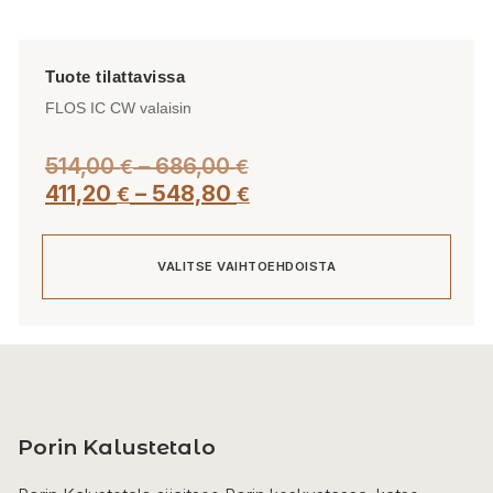
FLOS IC CW valaisin
Hintaluokka:
514,00
–
686,00
€
€
514,00 €
Hintaluokka:
411,20
–
548,80
€
€
-
411,20 €
686,00 €
-
VALITSE VAIHTOEHDOISTA
548,80 €
Tällä
tuotteella
on
useampi
Porin Kalustetalo
muunnelma.
Voit