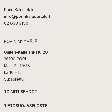
i
Porin Kalustetalo
info@porinkalustetalo.fi
02 633 3150
PORIN MYYMÄLÄ
Gallen-Kallelankatu 20
28100 PORI
Ma – Pe 10-18
La 10 – 15
Su: suljettu
TOIMITUSEHDOT
TIETOSUOJASELOSTE