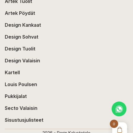
Artek Tuolit
Artek Pöydät
Design Kankaat
Design Sohvat
Design Tuolit
Design Valaisin
Kartell
Louis Poulsen
Pukkijalat
Secto Valaisin
Sisustusjulisteet
0
2026 - Porin Kalustetalo