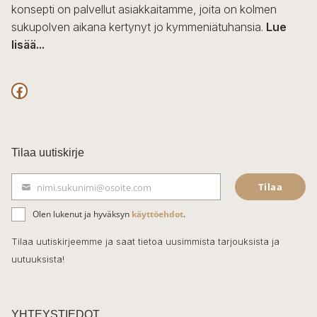
konsepti on palvellut asiakkaitamme, joita on kolmen
sukupolven aikana kertynyt jo kymmeniätuhansia.
Lue
lisää...
F
a
c
Tilaa uutiskirje
e
Tilaa
nimi.sukunimi@osoite.com
b
S
ä
o
Olen lukenut ja hyväksyn
käyttöehdot
.
h
k
o
Tilaa uutiskirjeemme ja saat tietoa uusimmista tarjouksista ja
ö
uutuuksista!
k
p
o
s
t
YHTEYSTIEDOT