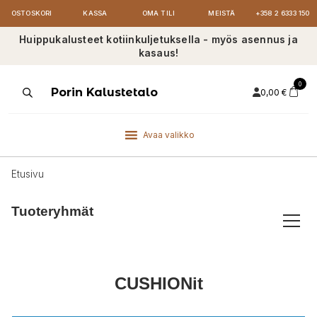
OSTOSKORI
KASSA
OMA TILI
MEISTÄ
+358 2 6333 150
Huippukalusteet kotiinkuljetuksella - myös asennus ja
kasaus!
0
Products
Porin Kalustetalo
0,00
€
search
Avaa valikko
Etusivu
Tuoteryhmät
CUSHIONit