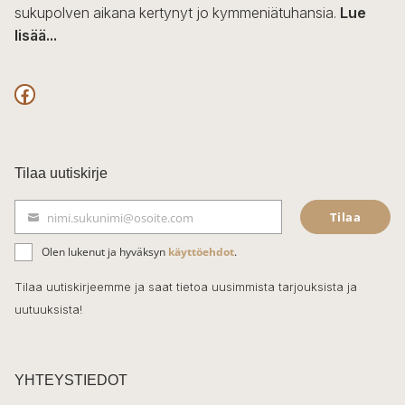
sukupolven aikana kertynyt jo kymmeniätuhansia.
Lue
lisää...
F
a
c
Tilaa uutiskirje
e
Tilaa
nimi.sukunimi@osoite.com
b
S
ä
o
Olen lukenut ja hyväksyn
käyttöehdot
.
h
k
o
Tilaa uutiskirjeemme ja saat tietoa uusimmista tarjouksista ja
ö
uutuuksista!
k
p
o
s
t
YHTEYSTIEDOT
i