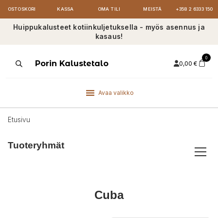
OSTOSKORI
KASSA
OMA TILI
MEISTÄ
+358 2 6333 150
Huippukalusteet kotiinkuljetuksella - myös asennus ja
kasaus!
0
Products
Porin Kalustetalo
0,00
€
search
Avaa valikko
Etusivu
Tuoteryhmät
Cuba