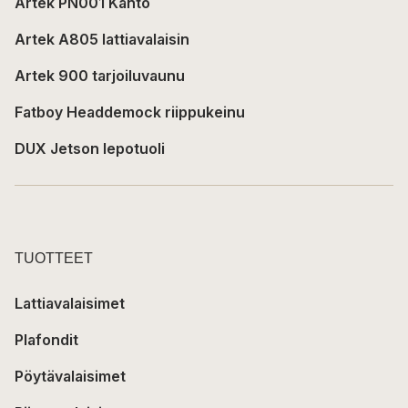
Artek PN001 Kanto
Artek A805 lattiavalaisin
Artek 900 tarjoiluvaunu
Fatboy Headdemock riippukeinu
DUX Jetson lepotuoli
TUOTTEET
Lattiavalaisimet
Plafondit
Pöytävalaisimet