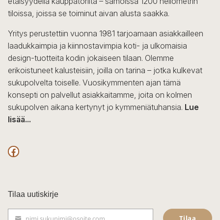
etäisyydellä kauppatorilta – samoissa 1200 neliömetrin
tiloissa, joissa se toiminut aivan alusta saakka.
Yritys perustettiin vuonna 1981 tarjoamaan asiakkailleen
laadukkaimpia ja kiinnostavimpia koti- ja ulkomaisia
design-tuotteita kodin jokaiseen tilaan. Olemme
erikoistuneet kalusteisiin, joilla on tarina – jotka kulkevat
sukupolvelta toiselle. Vuosikymmenten ajan tämä
konsepti on palvellut asiakkaitamme, joita on kolmen
sukupolven aikana kertynyt jo kymmeniätuhansia.
Lue
lisää...
F
a
c
Tilaa uutiskirje
e
Tilaa
nimi.sukunimi@osoite.com