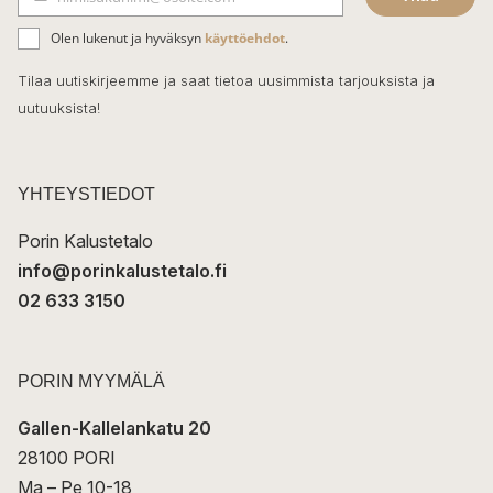
b
S
ä
o
Olen lukenut ja hyväksyn
käyttöehdot
.
h
k
o
Tilaa uutiskirjeemme ja saat tietoa uusimmista tarjouksista ja
ö
uutuuksista!
k
p
o
s
t
YHTEYSTIEDOT
i
Porin Kalustetalo
info@porinkalustetalo.fi
02 633 3150
PORIN MYYMÄLÄ
Gallen-Kallelankatu 20
28100 PORI
Ma – Pe 10-18