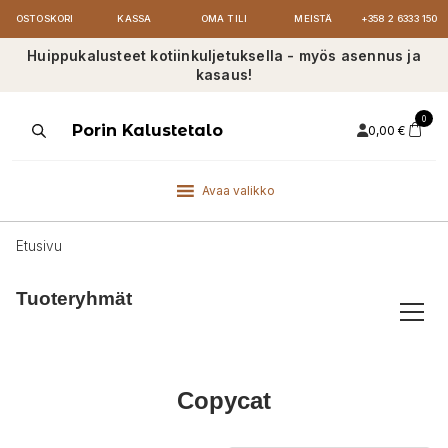
OSTOSKORI
KASSA
OMA TILI
MEISTÄ
+358 2 6333 150
Huippukalusteet kotiinkuljetuksella - myös asennus ja
kasaus!
0
Products
Porin Kalustetalo
0,00
€
search
Avaa valikko
Etusivu
Tuoteryhmät
Copycat