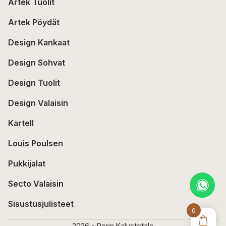
Artek Tuolit
Artek Pöydät
Design Kankaat
Design Sohvat
Design Tuolit
Design Valaisin
Kartell
Louis Poulsen
Pukkijalat
Secto Valaisin
Sisustusjulisteet
0
2026 - Porin Kalustetalo