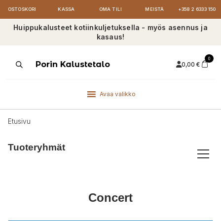
OSTOSKORI
KASSA
OMA TILI
MEISTÄ
+358 2 6333 150
Huippukalusteet kotiinkuljetuksella - myös asennus ja
kasaus!
0
Products
Porin Kalustetalo
0,00
€
search
Avaa valikko
Etusivu
Tuoteryhmät
Concert