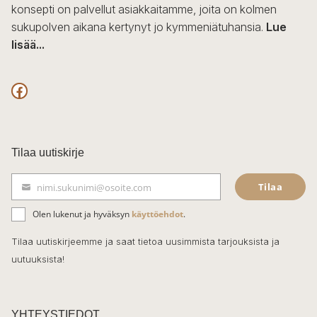
konsepti on palvellut asiakkaitamme, joita on kolmen
sukupolven aikana kertynyt jo kymmeniätuhansia.
Lue
lisää...
F
a
c
Tilaa uutiskirje
e
Tilaa
nimi.sukunimi@osoite.com
b
S
ä
o
Olen lukenut ja hyväksyn
käyttöehdot
.
h
k
o
Tilaa uutiskirjeemme ja saat tietoa uusimmista tarjouksista ja
ö
uutuuksista!
k
p
o
s
t
YHTEYSTIEDOT