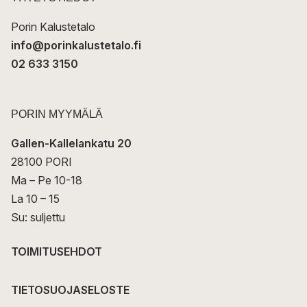
i
Porin Kalustetalo
info@porinkalustetalo.fi
02 633 3150
PORIN MYYMÄLÄ
Gallen-Kallelankatu 20
28100 PORI
Ma – Pe 10-18
La 10 – 15
Su: suljettu
TOIMITUSEHDOT
TIETOSUOJASELOSTE