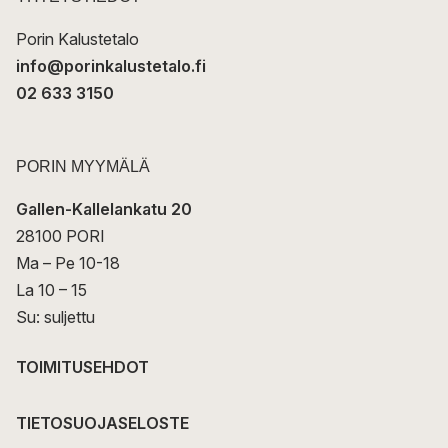
i
Porin Kalustetalo
info@porinkalustetalo.fi
02 633 3150
PORIN MYYMÄLÄ
Gallen-Kallelankatu 20
28100 PORI
Ma – Pe 10-18
La 10 – 15
Su: suljettu
TOIMITUSEHDOT
TIETOSUOJASELOSTE