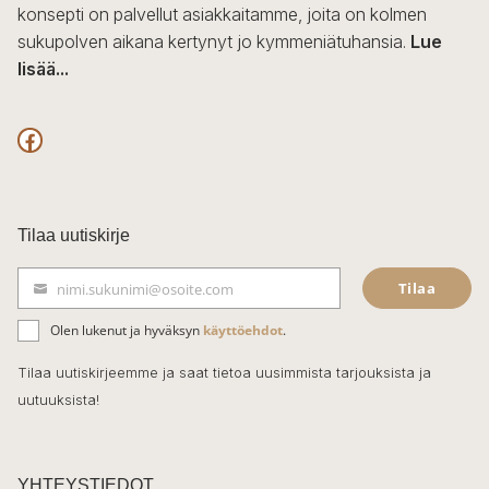
konsepti on palvellut asiakkaitamme, joita on kolmen
sukupolven aikana kertynyt jo kymmeniätuhansia.
Lue
lisää...
F
a
c
Tilaa uutiskirje
e
Tilaa
nimi.sukunimi@osoite.com
b
S
ä
o
Olen lukenut ja hyväksyn
käyttöehdot
.
h
k
o
Tilaa uutiskirjeemme ja saat tietoa uusimmista tarjouksista ja
ö
uutuuksista!
k
p
o
s
t
YHTEYSTIEDOT