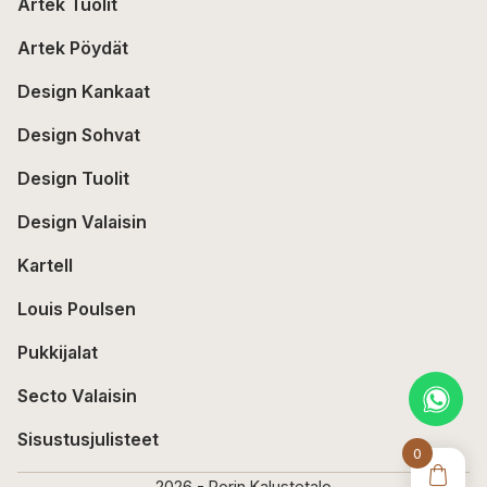
Artek Tuolit
Artek Pöydät
Design Kankaat
Design Sohvat
Design Tuolit
Design Valaisin
Kartell
Louis Poulsen
Pukkijalat
Secto Valaisin
Sisustusjulisteet
0
2026 - Porin Kalustetalo