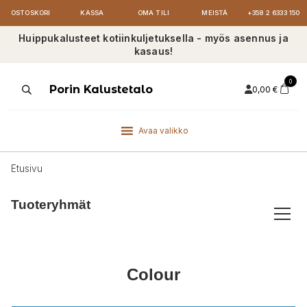
OSTOSKORI
KASSA
OMA TILI
MEISTÄ
+358 2 6333 150
Huippukalusteet kotiinkuljetuksella - myös asennus ja
kasaus!
0
Products
Porin Kalustetalo
0,00
€
search
Avaa valikko
Etusivu
Tuoteryhmät
Colour