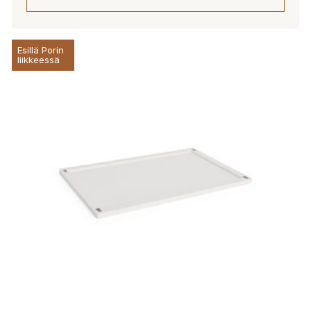
Esillä Porin
liikkeessä