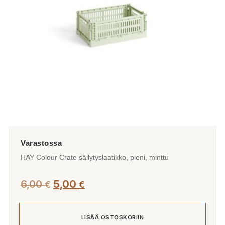
HAY Colour Crate säilytyslaatikko, pieni, minttu
Alkuperäinen
Nykyinen
6,00
5,00
€
€
hinta
hinta
oli:
on:
LISÄÄ OSTOSKORIIN
6,00 €.
5,00 €.