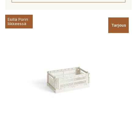
Esillä Porin
liikkeessä
Tarjous