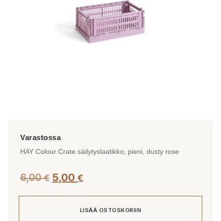
HAY Colour Crate säilytyslaatikko, pieni, dusty rose
Alkuperäinen
Nykyinen
6,00
5,00
€
€
hinta
hinta
oli:
on:
LISÄÄ OSTOSKORIIN
6,00 €.
5,00 €.