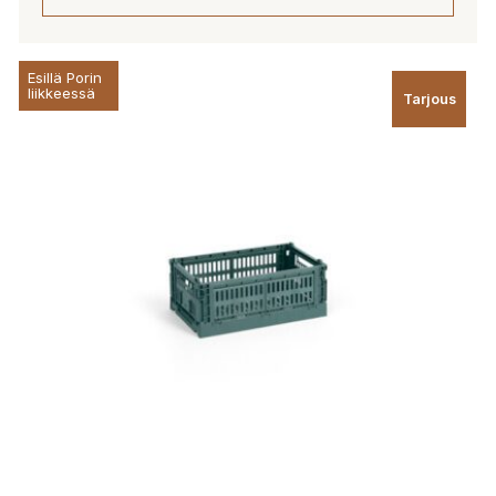
Esillä Porin
liikkeessä
Tarjous