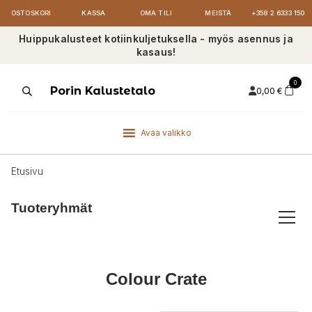
OSTOSKORI
KASSA
OMA TILI
MEISTÄ
+358 2 6333 150
Huippukalusteet kotiinkuljetuksella - myös asennus ja
kasaus!
0
Products
Porin Kalustetalo
0,00
€
search
Avaa valikko
Etusivu
Tuoteryhmät
Colour Crate