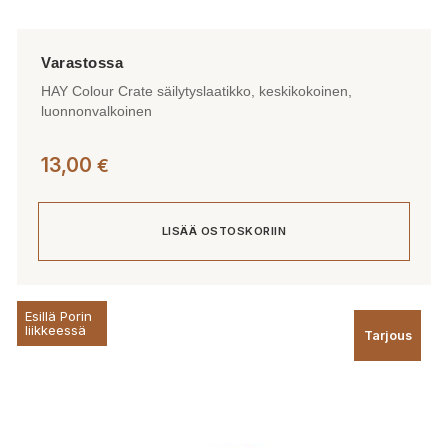
HAY Colour Crate säilytyslaatikko, keskikokoinen,
luonnonvalkoinen
13,00
€
LISÄÄ OSTOSKORIIN
Esillä Porin
liikkeessä
Tarjous