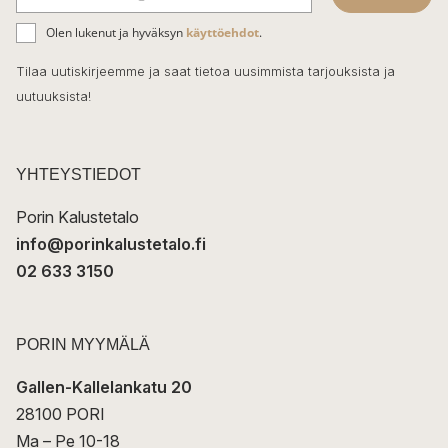
b
S
ä
o
Olen lukenut ja hyväksyn
käyttöehdot
.
h
k
o
Tilaa uutiskirjeemme ja saat tietoa uusimmista tarjouksista ja
ö
uutuuksista!
k
p
o
s
t
YHTEYSTIEDOT
i
Porin Kalustetalo
info@porinkalustetalo.fi
02 633 3150
PORIN MYYMÄLÄ
Gallen-Kallelankatu 20
28100 PORI
Ma – Pe 10-18