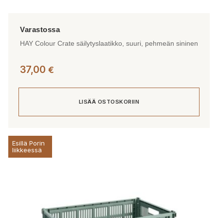
HAY Colour Crate säilytyslaatikko, suuri, pehmeän sininen
37,00
€
LISÄÄ OSTOSKORIIN
Esillä Porin
liikkeessä