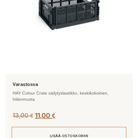
HAY Colour Crate säilytyslaatikko, keskikokoinen,
hiilenmusta
Alkuperäinen
Nykyinen
13,00
11,00
€
€
hinta
hinta
oli:
on:
LISÄÄ OSTOSKORIIN