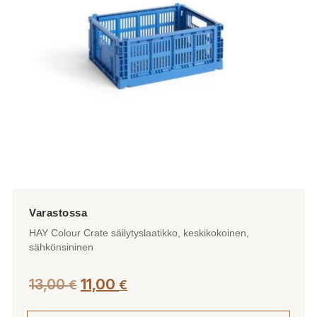
HAY Colour Crate säilytyslaatikko, keskikokoinen,
sähkönsininen
Alkuperäinen
Nykyinen
13,00
11,00
€
€
hinta
hinta