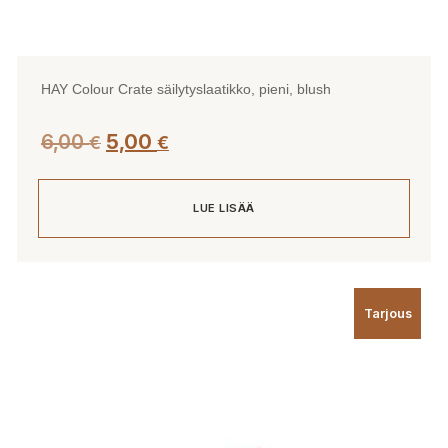
HAY Colour Crate säilytyslaatikko, pieni, blush
Alkuperäinen
Nykyinen
6,00
5,00
€
€
hinta
hinta
oli:
on:
LUE LISÄÄ
6,00 €.
5,00 €.
Tarjous