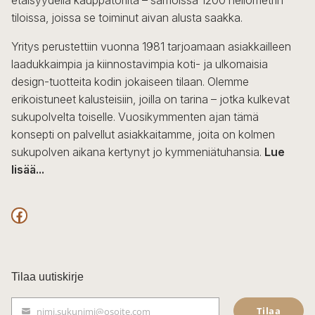
etäisyydellä kauppatorilta – samoissa 1200 neliömetrin
tiloissa, joissa se toiminut aivan alusta saakka.
Yritys perustettiin vuonna 1981 tarjoamaan asiakkailleen
laadukkaimpia ja kiinnostavimpia koti- ja ulkomaisia
design-tuotteita kodin jokaiseen tilaan. Olemme
erikoistuneet kalusteisiin, joilla on tarina – jotka kulkevat
sukupolvelta toiselle. Vuosikymmenten ajan tämä
konsepti on palvellut asiakkaitamme, joita on kolmen
sukupolven aikana kertynyt jo kymmeniätuhansia.
Lue
lisää...
F
a
c
Tilaa uutiskirje
e
Tilaa
nimi.sukunimi@osoite.com