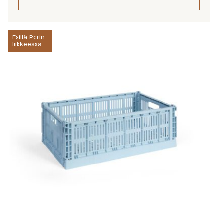
Esillä Porin
liikkeessä