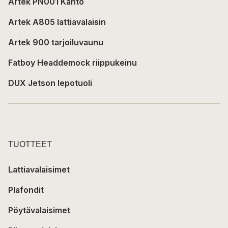
Artek PN001 Kanto
Artek A805 lattiavalaisin
Artek 900 tarjoiluvaunu
Fatboy Headdemock riippukeinu
DUX Jetson lepotuoli
TUOTTEET
Lattiavalaisimet
Plafondit
Pöytävalaisimet