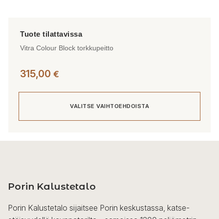
Vitra Colour Block torkkupeitto
315,00
€
VALITSE VAIHTOEHDOISTA
Tällä
tuotteella
on
useampi
Porin Kalustetalo
muunnelma.
Voit
Porin Kalustetalo sijaitsee Porin keskustassa, katse-
tehdä