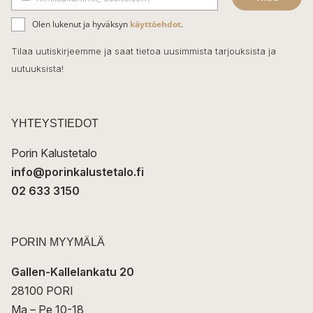
b
S
ä
o
Olen lukenut ja hyväksyn
käyttöehdot
.
h
k
o
Tilaa uutiskirjeemme ja saat tietoa uusimmista tarjouksista ja
ö
uutuuksista!
k
p
o
s
t
YHTEYSTIEDOT
i
Porin Kalustetalo
info@porinkalustetalo.fi
02 633 3150
PORIN MYYMÄLÄ
Gallen-Kallelankatu 20
28100 PORI
Ma – Pe 10-18