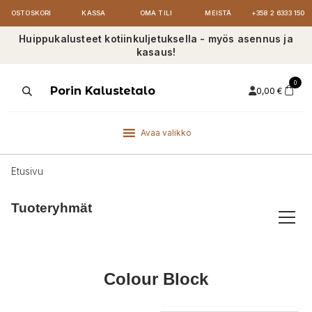
OSTOSKORI
KASSA
OMA TILI
MEISTÄ
+358 2 6333 150
Huippukalusteet kotiinkuljetuksella - myös asennus ja
kasaus!
0
Products
Porin Kalustetalo
0,00
€
search
Avaa valikko
Etusivu
Tuoteryhmät
Colour Block