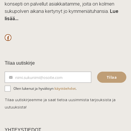
konsepti on palvellut asiakkaitamme, joita on kolmen
sukupolven aikana kertynyt jo kymmeniätuhansia.
Lue
lisää...
F
a
c
Tilaa uutiskirje
e
Tilaa
nimi.sukunimi@osoite.com
b
S
ä
o
Olen lukenut ja hyväksyn
käyttöehdot
.
h
k
o
Tilaa uutiskirjeemme ja saat tietoa uusimmista tarjouksista ja
ö
uutuuksista!
k
p
o
s
t
YHTEYSTIEDOT