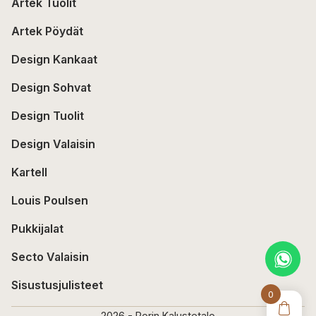
Artek Tuolit
Artek Pöydät
Design Kankaat
Design Sohvat
Design Tuolit
Design Valaisin
Kartell
Louis Poulsen
Pukkijalat
Secto Valaisin
Sisustusjulisteet
0
2026 - Porin Kalustetalo