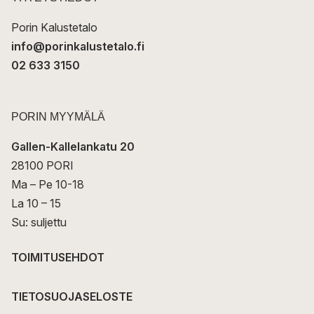
i
Porin Kalustetalo
info@porinkalustetalo.fi
02 633 3150
PORIN MYYMÄLÄ
Gallen-Kallelankatu 20
28100 PORI
Ma – Pe 10-18
La 10 – 15
Su: suljettu
TOIMITUSEHDOT
TIETOSUOJASELOSTE