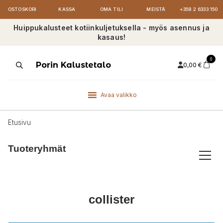
OSTOSKORI
KASSA
OMA TILI
MEISTÄ
+358 2 6333 150
Huippukalusteet kotiinkuljetuksella - myös asennus ja
kasaus!
0
Products
Porin Kalustetalo
0,00
€
search
Avaa valikko
Etusivu
Tuoteryhmät
collister