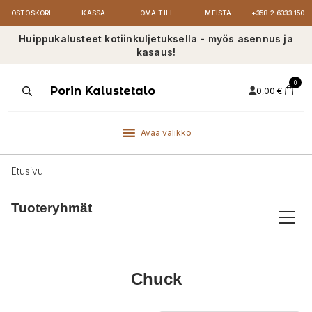
OSTOSKORI
KASSA
OMA TILI
MEISTÄ
+358 2 6333 150
Huippukalusteet kotiinkuljetuksella - myös asennus ja
kasaus!
0
Products
Porin Kalustetalo
0,00
€
search
Avaa valikko
Etusivu
Tuoteryhmät
Chuck