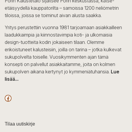
Porin Kalustetalo sijaitsee Porin keskustassa, katse-
tehdä
etäisyydellä kauppatorilta – samoissa 1200 neliömetrin
valinnat
tiloissa, joissa se toiminut aivan alusta saakka.
tuotteen
sivulla.
Yritys perustettiin vuonna 1981 tarjoamaan asiakkailleen
laadukkaimpia ja kiinnostavimpia koti- ja ulkomaisia
design-tuotteita kodin jokaiseen tilaan. Olemme
erikoistuneet kalusteisiin, joilla on tarina – jotka kulkevat
sukupolvelta toiselle. Vuosikymmenten ajan tämä
konsepti on palvellut asiakkaitamme, joita on kolmen
sukupolven aikana kertynyt jo kymmeniätuhansia.
Lue
lisää...
F
a
c
Tilaa uutiskirje
e