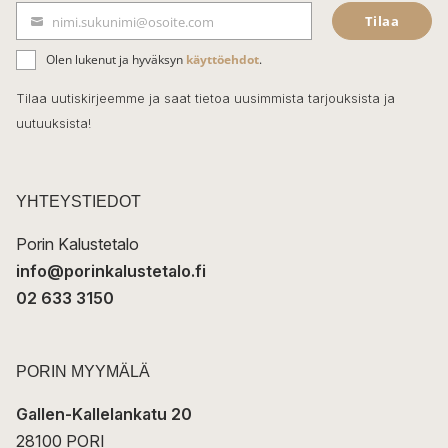
Tilaa
nimi.sukunimi@osoite.com
b
S
ä
o
Olen lukenut ja hyväksyn
käyttöehdot
.
h
k
o
Tilaa uutiskirjeemme ja saat tietoa uusimmista tarjouksista ja
ö
uutuuksista!
k
p
o
s
t
YHTEYSTIEDOT
i
Porin Kalustetalo
info@porinkalustetalo.fi
02 633 3150
PORIN MYYMÄLÄ
Gallen-Kallelankatu 20
28100 PORI