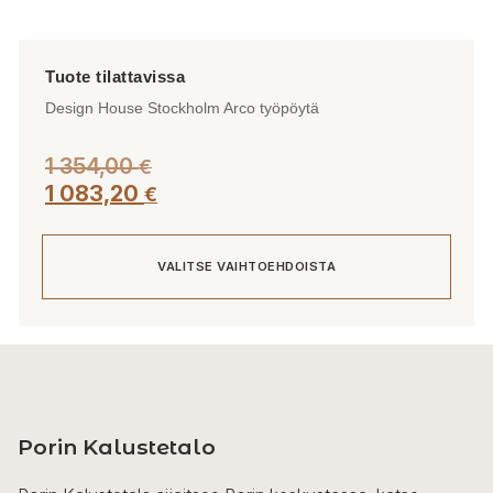
Design House Stockholm Arco työpöytä
1 354,00
€
1 083,20
€
VALITSE VAIHTOEHDOISTA
Tällä
tuotteella
on
useampi
Porin Kalustetalo
muunnelma.
Voit