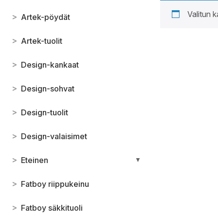
Valitun k
>
Artek-pöydät
>
Artek-tuolit
>
Design-kankaat
>
Design-sohvat
>
Design-tuolit
>
Design-valaisimet
>
Eteinen
▼
>
Fatboy riippukeinu
>
Fatboy säkkituoli