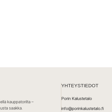
YHTEYSTIEDOT
Porin Kalustetalo
ellä kauppatorilta –
lusta saakka.
info@porinkalustetalo.fi