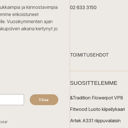
dukkaimpia ja kiinnostavimpia
02 633 3150
Olemme erikoistuneet
iselle. Vuosikymmenten ajan
ukupolven aikana kertynyt jo
TOIMITUSEHDOT
SUOSITTELEMME
&Tradition Flowerpot VP8
Tilaa
Fitwood Luoto kiipeilykaari
Artek A331 riippuvalaisin
ista!