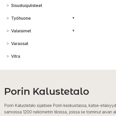
>
Sisustusjulisteet
>
Työhuone
▼
>
Valaisimet
▼
>
Varaosat
>
Vitra
Porin Kalustetalo
Porin Kalustetalo sijaitsee Porin keskustassa, katse-etäisyyd
samoissa 1200 neliömetrin tiloissa, joissa se toiminut aivan a