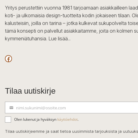
Yritys perustettiin vuonna 1981 tarjoamaan asiakkailleen laa
koti- ja ulkomaisia design-tuotteita kodin jokaiseen tilaan. 
kalusteisiin, joilla on tarina – jotka kulkevat sukupolvelta to
tämä konsepti on palvellut asiakkaitamme, joita on kolmen s
kymmeniätuhansia.
Lue lisää...
Facebook
Tilaa uutiskirje
nimi.sukunimi@osoite.com
S
ä
Olen lukenut ja hyväksyn
käyttöehdot
.
h
k
Tilaa uutiskirjeemme ja saat tietoa uusimmista tarjouksista ja uutuuks
ö