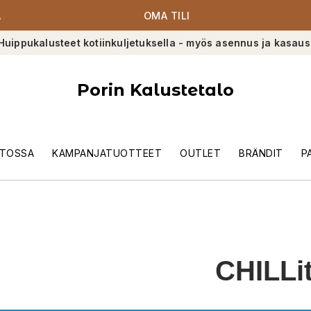
A
OMA TILI
Huippukalusteet kotiinkuljetuksella - myös asennus ja kasaus
Porin Kalustetalo
TOSSA
KAMPANJATUOTTEET
OUTLET
BRÄNDIT
P
CHILLi