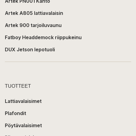
Artek PN001 Kanto
Artek A805 lattiavalaisin
Artek 900 tarjoiluvaunu
Fatboy Headdemock riippukeinu
DUX Jetson lepotuoli
TUOTTEET
Lattiavalaisimet
Plafondit
Pöytävalaisimet