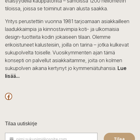
etäisyydellä kauppatorilta – samoissa 1200 neliömetrin
valinnat
tiloissa, joissa se toiminut aivan alusta saakka.
tuotteen
sivulla.
Yritys perustettiin vuonna 1981 tarjoamaan asiakkailleen
laadukkaimpia ja kiinnostavimpia koti- ja ulkomaisia
design-tuotteita kodin jokaiseen tilaan. Olemme
erikoistuneet kalusteisiin, joilla on tarina – jotka kulkevat
sukupolvelta toiselle. Vuosikymmenten ajan tämä
konsepti on palvellut asiakkaitamme, joita on kolmen
sukupolven aikana kertynyt jo kymmeniätuhansia.
Lue
lisää...
F
a
c
Tilaa uutiskirje
e
Tilaa
nimi.sukunimi@osoite.com