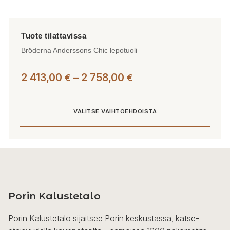
Bröderna Anderssons Chic lepotuoli
Hintaluokka:
2 413,00
–
2 758,00
€
€
2
413,00 €
VALITSE VAIHTOEHDOISTA
-
2
758,00 €
Tällä
tuotteella
on
useampi
Porin Kalustetalo
muunnelma.
Voit
Porin Kalustetalo sijaitsee Porin keskustassa, katse-
tehdä