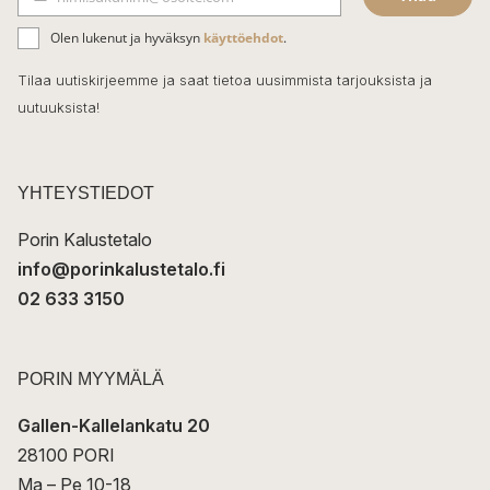
b
S
ä
o
Olen lukenut ja hyväksyn
käyttöehdot
.
h
k
o
Tilaa uutiskirjeemme ja saat tietoa uusimmista tarjouksista ja
ö
uutuuksista!
k
p
o
s
t
YHTEYSTIEDOT
i
Porin Kalustetalo
info@porinkalustetalo.fi
02 633 3150
PORIN MYYMÄLÄ
Gallen-Kallelankatu 20
28100 PORI
Ma – Pe 10-18