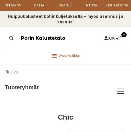
OSTOSKORI
KASSA
OMA TILI
MEISTÄ
+358 2 6333 150
Huippukalusteet kotiinkuljetuksella - myös asennus ja
kasaus!
0
Products
Porin Kalustetalo
0,00
€
search
Avaa valikko
Etusivu
Tuoteryhmät
Chic