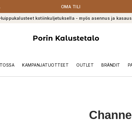
A
OMA TILI
Huippukalusteet kotiinkuljetuksella - myös asennus ja kasaus
Porin Kalustetalo
TOSSA
KAMPANJATUOTTEET
OUTLET
BRÄNDIT
P
Channe