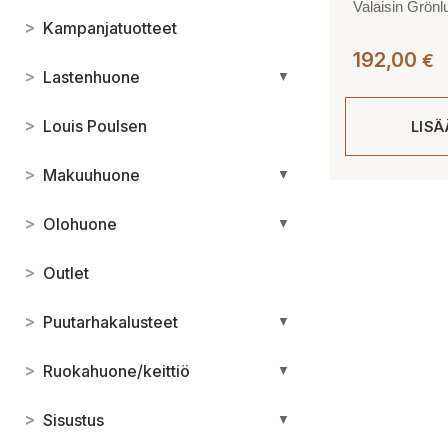
Valaisin Grönl
>
Kampanjatuotteet
192,00
€
>
Lastenhuone
▼
>
Louis Poulsen
LIS
>
Makuuhuone
▼
>
Olohuone
▼
>
Outlet
>
Puutarhakalusteet
▼
>
Ruokahuone/keittiö
▼
>
Sisustus
▼