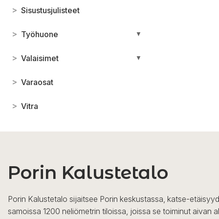
>
Sisustusjulisteet
>
Työhuone
▼
>
Valaisimet
▼
>
Varaosat
>
Vitra
Porin Kalustetalo
Porin Kalustetalo sijaitsee Porin keskustassa, katse-etäisyyd
samoissa 1200 neliömetrin tiloissa, joissa se toiminut aivan a