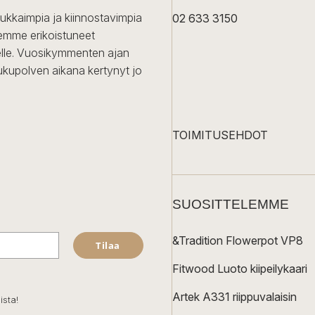
dukkaimpia ja kiinnostavimpia
02 633 3150
Olemme erikoistuneet
iselle. Vuosikymmenten ajan
ukupolven aikana kertynyt jo
TOIMITUSEHDOT
SUOSITTELEMME
&Tradition Flowerpot VP8
Tilaa
Fitwood Luoto kiipeilykaari
Artek A331 riippuvalaisin
ista!