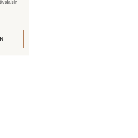
ävalaisin
IN