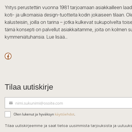
Yritys perustettiin vuonna 1981 tarjoamaan asiakkailleen laa
koti- ja ulkomaisia design-tuotteita kodin jokaiseen tilaan. 
kalusteisiin, joilla on tarina – jotka kulkevat sukupolvelta to
tämä konsepti on palvellut asiakkaitamme, joita on kolmen s
kymmeniätuhansia.
Lue lisää...
Facebook
Tilaa uutiskirje
nimi.sukunimi@osoite.com
S
ä
Olen lukenut ja hyväksyn
käyttöehdot
.
h
k
Tilaa uutiskirjeemme ja saat tietoa uusimmista tarjouksista ja uutuuks
ö