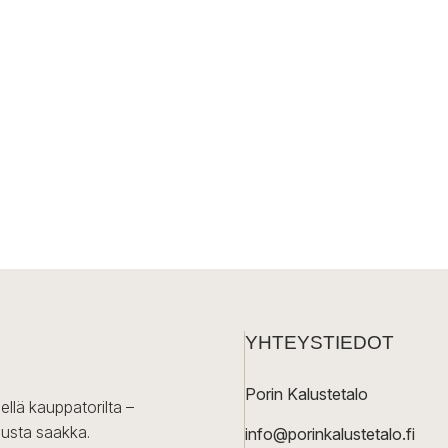
YHTEYSTIEDOT
Porin Kalustetalo
ellä kauppatorilta –
lusta saakka.
info@porinkalustetalo.fi