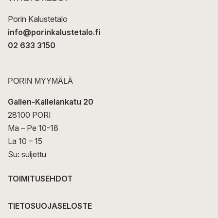
i
Porin Kalustetalo
info@porinkalustetalo.fi
02 633 3150
PORIN MYYMÄLÄ
Gallen-Kallelankatu 20
28100 PORI
Ma – Pe 10-18
La 10 – 15
Su: suljettu
TOIMITUSEHDOT
TIETOSUOJASELOSTE