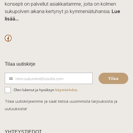
konsepti on palvellut asiakkaitamme, joita on kolmen
sukupolven aikana kertynyt jo kymmeniätuhansia.
Lue
lisää...
F
a
c
Tilaa uutiskirje
e
Tilaa
nimi.sukunimi@osoite.com
b
S
ä
o
Olen lukenut ja hyväksyn
käyttöehdot
.
h
k
o
Tilaa uutiskirjeemme ja saat tietoa uusimmista tarjouksista ja
ö
uutuuksista!
k
p
o
s
t
YHTEYSTIEDOT