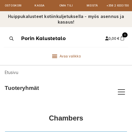
OSTOSKORI
KASSA
OMA TILI
MEISTÄ
+358 2 6333 150
Huippukalusteet kotiinkuljetuksella - myös asennus ja
kasaus!
0
Products
Porin Kalustetalo
0,00
€
search
Avaa valikko
Etusivu
Tuoteryhmät
Chambers