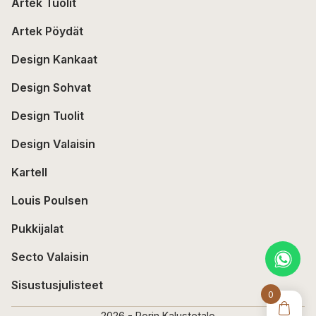
Artek Tuolit
Artek Pöydät
Design Kankaat
Design Sohvat
Design Tuolit
Design Valaisin
Kartell
Louis Poulsen
Pukkijalat
Secto Valaisin
Sisustusjulisteet
0
2026 - Porin Kalustetalo