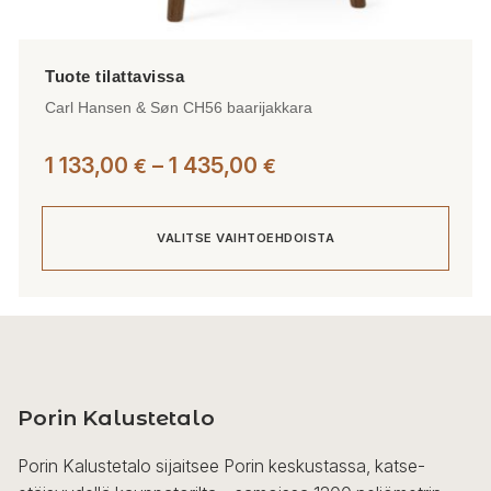
Carl Hansen & Søn CH56 baarijakkara
Hintaluokka:
1 133,00
–
1 435,00
€
€
1
133,00 €
VALITSE VAIHTOEHDOISTA
-
1
435,00 €
Tällä
tuotteella
on
useampi
Porin Kalustetalo
muunnelma.
Voit
Porin Kalustetalo sijaitsee Porin keskustassa, katse-
tehdä