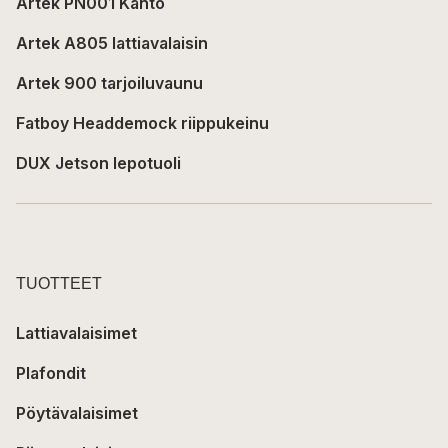
Artek PN001 Kanto
Artek A805 lattiavalaisin
Artek 900 tarjoiluvaunu
Fatboy Headdemock riippukeinu
DUX Jetson lepotuoli
TUOTTEET
Lattiavalaisimet
Plafondit
Pöytävalaisimet