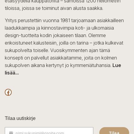
etäisyydellä kauppatorilta – samoissa 1200 neliömetrin
valinnat
tiloissa, joissa se toiminut aivan alusta saakka.
tuotteen
sivulla.
Yritys perustettiin vuonna 1981 tarjoamaan asiakkailleen
laadukkaimpia ja kiinnostavimpia koti- ja ulkomaisia
design-tuotteita kodin jokaiseen tilaan. Olemme
erikoistuneet kalusteisiin, joilla on tarina – jotka kulkevat
sukupolvelta toiselle. Vuosikymmenten ajan tämä
konsepti on palvellut asiakkaitamme, joita on kolmen
sukupolven aikana kertynyt jo kymmeniätuhansia.
Lue
lisää...
F
a
c
Tilaa uutiskirje
e
Tilaa
nimi.sukunimi@osoite.com