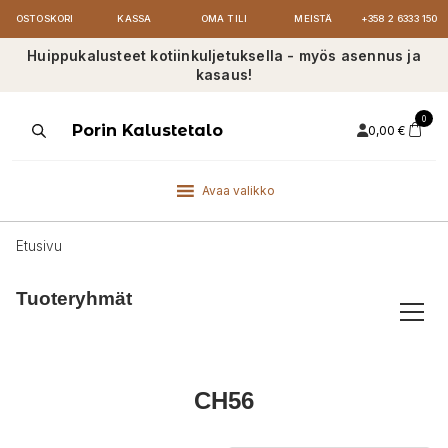
OSTOSKORI
KASSA
OMA TILI
MEISTÄ
+358 2 6333 150
Huippukalusteet kotiinkuljetuksella - myös asennus ja
kasaus!
0
Products
Porin Kalustetalo
0,00
€
search
Avaa valikko
Etusivu
Tuoteryhmät
CH56