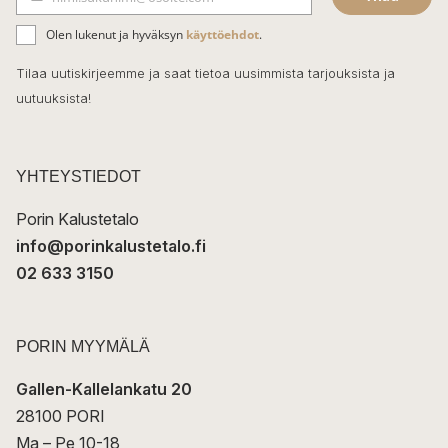
b
S
ä
o
Olen lukenut ja hyväksyn
käyttöehdot
.
h
k
o
Tilaa uutiskirjeemme ja saat tietoa uusimmista tarjouksista ja
ö
uutuuksista!
k
p
o
s
t
YHTEYSTIEDOT
i
Porin Kalustetalo
info@porinkalustetalo.fi
02 633 3150
PORIN MYYMÄLÄ
Gallen-Kallelankatu 20
28100 PORI
Ma – Pe 10-18