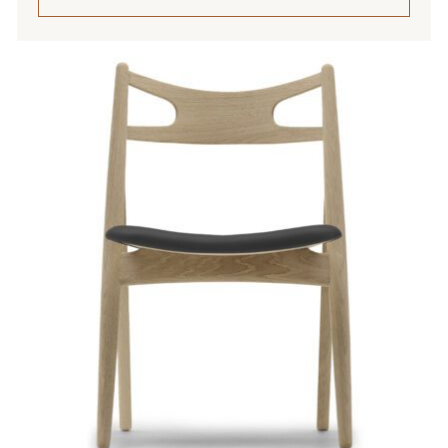
1
602,00 €
Tällä
tuotteella
on
useampi
muunnelma.
Voit
tehdä
valinnat
tuotteen
sivulla.