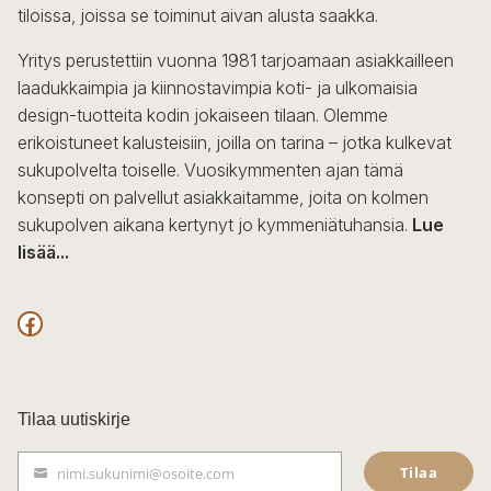
tiloissa, joissa se toiminut aivan alusta saakka.
tuotteen
sivulla.
Yritys perustettiin vuonna 1981 tarjoamaan asiakkailleen
laadukkaimpia ja kiinnostavimpia koti- ja ulkomaisia
design-tuotteita kodin jokaiseen tilaan. Olemme
erikoistuneet kalusteisiin, joilla on tarina – jotka kulkevat
sukupolvelta toiselle. Vuosikymmenten ajan tämä
konsepti on palvellut asiakkaitamme, joita on kolmen
sukupolven aikana kertynyt jo kymmeniätuhansia.
Lue
lisää...
F
a
c
Tilaa uutiskirje
e
Tilaa
nimi.sukunimi@osoite.com
b
S