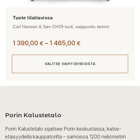
Carl Hansen & Søn CH29 tuoli, saippuoitu tammi
Hintaluokka:
1 390,00
–
1 465,00
€
€
1
390,00 €
VALITSE VAIHTOEHDOISTA
-
1
465,00 €
Tällä
tuotteella
on
useampi
Porin Kalustetalo
muunnelma.
Voit
Porin Kalustetalo sijaitsee Porin keskustassa, katse-
tehdä
etäisyydellä kauppatorilta – samoissa 1200 neliömetrin
valinnat