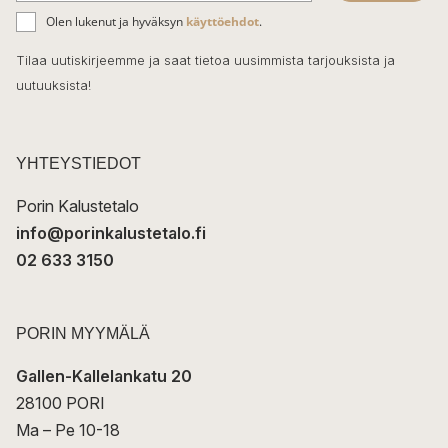
ä
o
Olen lukenut ja hyväksyn
käyttöehdot
.
h
k
o
Tilaa uutiskirjeemme ja saat tietoa uusimmista tarjouksista ja
ö
uutuuksista!
k
p
o
s
t
YHTEYSTIEDOT
i
Porin Kalustetalo
info@porinkalustetalo.fi
02 633 3150
PORIN MYYMÄLÄ
Gallen-Kallelankatu 20
28100 PORI
Ma – Pe 10-18