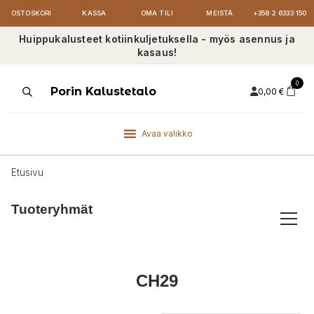
OSTOSKORI
KASSA
OMA TILI
MEISTÄ
+358 2 6333 150
Huippukalusteet kotiinkuljetuksella - myös asennus ja
kasaus!
0
Products
Porin Kalustetalo
0,00
€
search
Avaa valikko
Etusivu
Tuoteryhmät
CH29