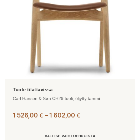
valinnat
tuotteen
sivulla.
Carl Hansen & Søn CH29 tuoli, öljytty tammi
Hintaluokka:
1 526,00
–
1 602,00
€
€
1
526,00 €
VALITSE VAIHTOEHDOISTA
-