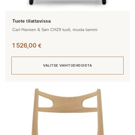
Carl Hansen & Søn CH29 tuoli, musta tammi
1 526,00
€
VALITSE VAIHTOEHDOISTA
Tällä
tuotteella
on
useampi
muunnelma.
Voit
tehdä