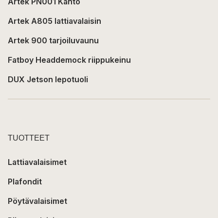
Artek PN001 Kanto
Artek A805 lattiavalaisin
Artek 900 tarjoiluvaunu
Fatboy Headdemock riippukeinu
DUX Jetson lepotuoli
TUOTTEET
Lattiavalaisimet
Plafondit
Pöytävalaisimet