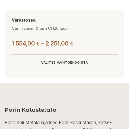
Carl Hansen & Søn CH26 tuoli
Hintaluokka:
1 554,00
–
2 251,00
€
€
1
554,00 €
VALITSE VAIHTOEHDOISTA
-
2
251,00 €
Tällä
tuotteella
on
useampi
Porin Kalustetalo
muunnelma.
Voit
Porin Kalustetalo sijaitsee Porin keskustassa, katse-
tehdä