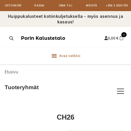
OSTOSKORI
KASSA
OMA TILI
MEISTÄ
+358 2 6333 150
Huippukalusteet kotiinkuljetuksella - myös asennus ja
kasaus!
0
Products
Porin Kalustetalo
0,00
€
search
Avaa valikko
Etusivu
Tuoteryhmät
CH26