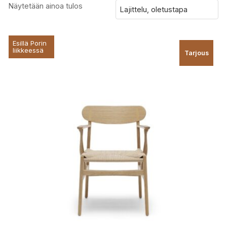
Näytetään ainoa tulos
Esillä Porin
liikkeessä
Tarjous