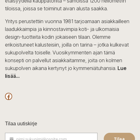
etäisyydellä kauppatorilta – samoissa 1200 neliömetrin
valinnat
tiloissa, joissa se toiminut aivan alusta saakka.
tuotteen
sivulla.
Yritys perustettiin vuonna 1981 tarjoamaan asiakkailleen
laadukkaimpia ja kiinnostavimpia koti- ja ulkomaisia
design-tuotteita kodin jokaiseen tilaan. Olemme
erikoistuneet kalusteisiin, joilla on tarina – jotka kulkevat
sukupolvelta toiselle. Vuosikymmenten ajan tämä
konsepti on palvellut asiakkaitamme, joita on kolmen
sukupolven aikana kertynyt jo kymmeniätuhansia.
Lue
lisää...
F
a
c
Tilaa uutiskirje
e
Tilaa
nimi.sukunimi@osoite.com