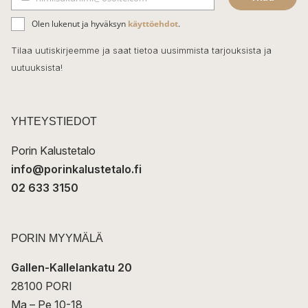
b
S
ä
o
Olen lukenut ja hyväksyn
käyttöehdot
.
h
k
o
Tilaa uutiskirjeemme ja saat tietoa uusimmista tarjouksista ja
ö
uutuuksista!
k
p
o
s
t
YHTEYSTIEDOT
i
Porin Kalustetalo
info@porinkalustetalo.fi
02 633 3150
PORIN MYYMÄLÄ
Gallen-Kallelankatu 20
28100 PORI
Ma – Pe 10-18