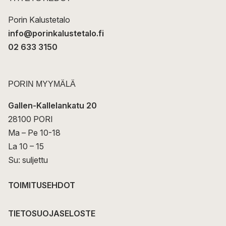
i
Porin Kalustetalo
info@porinkalustetalo.fi
02 633 3150
PORIN MYYMÄLÄ
Gallen-Kallelankatu 20
28100 PORI
Ma – Pe 10-18
La 10 – 15
Su: suljettu
TOIMITUSEHDOT
TIETOSUOJASELOSTE