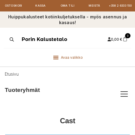
OSTOSKORI
KASSA
OMA TILI
MEISTÄ
+358 2 6333 150
Huippukalusteet kotiinkuljetuksella - myös asennus ja
kasaus!
0
Products
Porin Kalustetalo
0,00
€
search
Avaa valikko
Etusivu
Tuoteryhmät
Cast