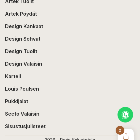
Artek Tuolit
Artek Pöydät
Design Kankaat
Design Sohvat
Design Tuolit
Design Valaisin
Kartell
Louis Poulsen
Pukkijalat
Secto Valaisin
Sisustusjulisteet
0
2026 - Porin Kalustetalo