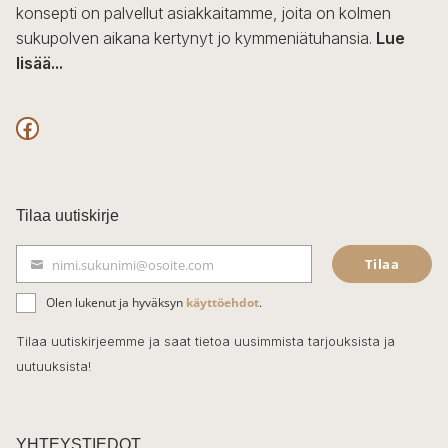
konsepti on palvellut asiakkaitamme, joita on kolmen
sukupolven aikana kertynyt jo kymmeniätuhansia.
Lue
lisää...
F
a
c
Tilaa uutiskirje
e
Tilaa
nimi.sukunimi@osoite.com
b
S
ä
o
Olen lukenut ja hyväksyn
käyttöehdot
.
h
k
o
Tilaa uutiskirjeemme ja saat tietoa uusimmista tarjouksista ja
ö
uutuuksista!
k
p
o
s
t
YHTEYSTIEDOT