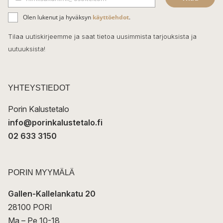
b
S
ä
o
Olen lukenut ja hyväksyn
käyttöehdot
.
h
k
o
Tilaa uutiskirjeemme ja saat tietoa uusimmista tarjouksista ja
ö
uutuuksista!
k
p
o
s
t
YHTEYSTIEDOT
i
Porin Kalustetalo
info@porinkalustetalo.fi
02 633 3150
PORIN MYYMÄLÄ
Gallen-Kallelankatu 20
28100 PORI
Ma – Pe 10-18