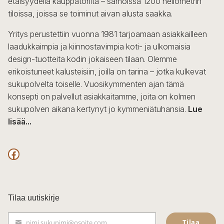
etäisyydellä kauppatorilta – samoissa 1200 neliömetrin
valinnat
tiloissa, joissa se toiminut aivan alusta saakka.
tuotteen
sivulla.
Yritys perustettiin vuonna 1981 tarjoamaan asiakkailleen
laadukkaimpia ja kiinnostavimpia koti- ja ulkomaisia
design-tuotteita kodin jokaiseen tilaan. Olemme
erikoistuneet kalusteisiin, joilla on tarina – jotka kulkevat
sukupolvelta toiselle. Vuosikymmenten ajan tämä
konsepti on palvellut asiakkaitamme, joita on kolmen
sukupolven aikana kertynyt jo kymmeniätuhansia.
Lue
lisää...
F
a
c
Tilaa uutiskirje
e
Tilaa
nimi.sukunimi@osoite.com