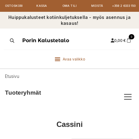
OSTOSKORI
KASSA
OMA TILI
MEISTÄ
+358 2 6333 150
Huippukalusteet kotiinkuljetuksella - myös asennus ja
kasaus!
0
Products
Porin Kalustetalo
0,00
€
search
Avaa valikko
Etusivu
Tuoteryhmät
Cassini