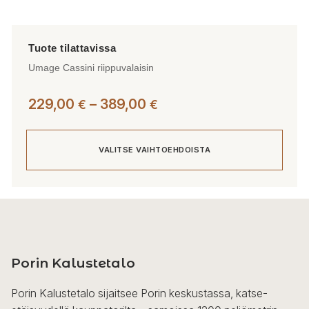
Umage Cassini riippuvalaisin
Hintaluokka:
229,00
–
389,00
€
€
229,00 €
-
VALITSE VAIHTOEHDOISTA
389,00 €
Tällä
tuotteella
on
useampi
Porin Kalustetalo
muunnelma.
Voit
Porin Kalustetalo sijaitsee Porin keskustassa, katse-
tehdä