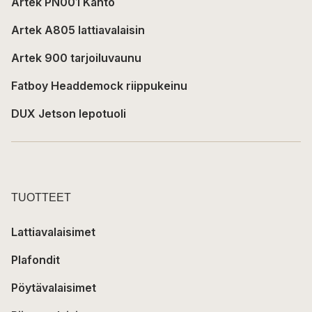
Artek PN001 Kanto
Artek A805 lattiavalaisin
Artek 900 tarjoiluvaunu
Fatboy Headdemock riippukeinu
DUX Jetson lepotuoli
TUOTTEET
Lattiavalaisimet
Plafondit
Pöytävalaisimet