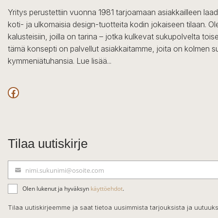
Yritys perustettiin vuonna 1981 tarjoamaan asiakkailleen laa
koti- ja ulkomaisia design-tuotteita kodin jokaiseen tilaan. 
kalusteisiin, joilla on tarina – jotka kulkevat sukupolvelta to
tämä konsepti on palvellut asiakkaitamme, joita on kolmen s
kymmeniätuhansia.
Lue lisää...
Facebook
Tilaa uutiskirje
nimi.sukunimi@osoite.com
S
ä
Olen lukenut ja hyväksyn
käyttöehdot
.
h
k
Tilaa uutiskirjeemme ja saat tietoa uusimmista tarjouksista ja uutuuks
ö