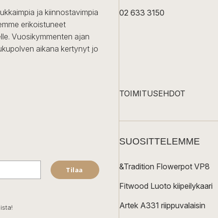
dukkaimpia ja kiinnostavimpia
02 633 3150
Olemme erikoistuneet
iselle. Vuosikymmenten ajan
ukupolven aikana kertynyt jo
TOIMITUSEHDOT
SUOSITTELEMME
&Tradition Flowerpot VP8
Tilaa
Fitwood Luoto kiipeilykaari
Artek A331 riippuvalaisin
ista!