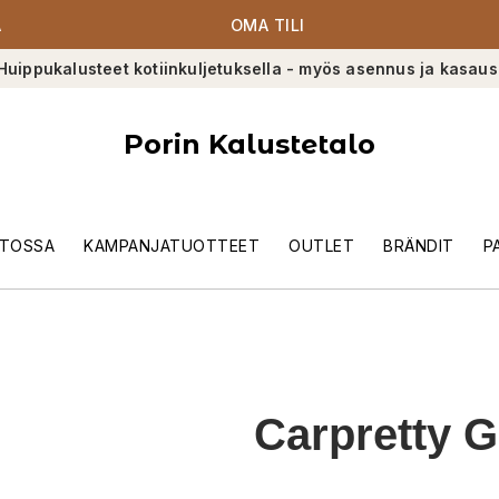
A
OMA TILI
Huippukalusteet kotiinkuljetuksella - myös asennus ja kasaus
Porin Kalustetalo
TOSSA
KAMPANJATUOTTEET
OUTLET
BRÄNDIT
P
Carpretty 