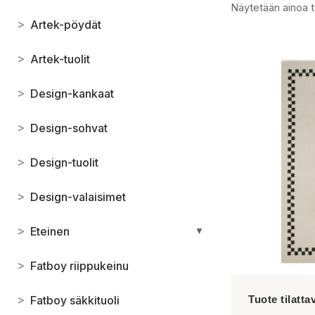
Näytetään ainoa t
>
Artek-pöydät
>
Artek-tuolit
>
Design-kankaat
>
Design-sohvat
>
Design-tuolit
>
Design-valaisimet
>
Eteinen
▼
>
Fatboy riippukeinu
>
Fatboy säkkituoli