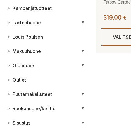
Fatboy Carpre
>
Kampanjatuotteet
319,00
€
>
Lastenhuone
▼
>
Louis Poulsen
VALITS
>
Makuuhuone
▼
Tällä
tuotteella
>
Olohuone
▼
on
useampi
>
Outlet
muunnelma.
Voit
>
Puutarhakalusteet
▼
tehdä
valinnat
>
Ruokahuone/keittiö
▼
tuotteen
sivulla.
>
Sisustus
▼