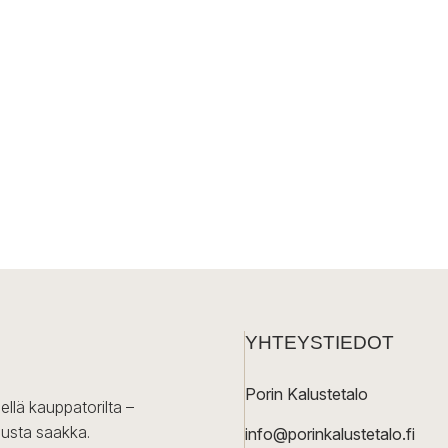
YHTEYSTIEDOT
Porin Kalustetalo
ellä kauppatorilta –
lusta saakka.
info@porinkalustetalo.fi