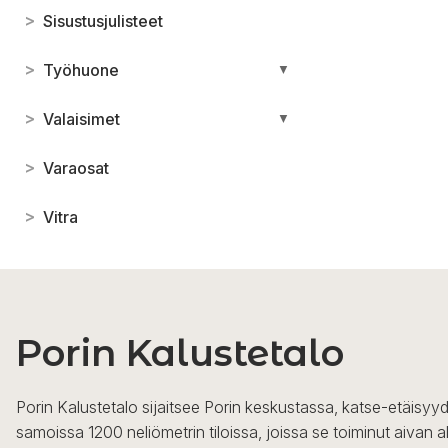
>
Sisustusjulisteet
>
Työhuone
▼
>
Valaisimet
▼
>
Varaosat
>
Vitra
Porin Kalustetalo
Porin Kalustetalo sijaitsee Porin keskustassa, katse-etäisyyd
samoissa 1200 neliömetrin tiloissa, joissa se toiminut aivan a