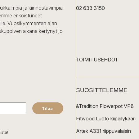
dukkaimpia ja kiinnostavimpia
02 633 3150
Olemme erikoistuneet
iselle. Vuosikymmenten ajan
ukupolven aikana kertynyt jo
TOIMITUSEHDOT
SUOSITTELEMME
&Tradition Flowerpot VP8
Tilaa
Fitwood Luoto kiipeilykaari
Artek A331 riippuvalaisin
ista!