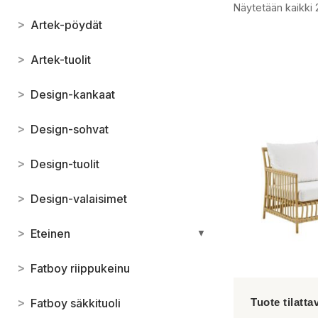
Näytetään kaikki 
>
Artek-pöydät
>
Artek-tuolit
>
Design-kankaat
>
Design-sohvat
>
Design-tuolit
>
Design-valaisimet
>
Eteinen
▼
>
Fatboy riippukeinu
>
Fatboy säkkituoli