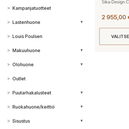
Sika-Design Ca
>
Kampanjatuotteet
2 955,00
>
Lastenhuone
▼
>
Louis Poulsen
VALITS
>
Makuuhuone
▼
Tällä
tuotteella
>
Olohuone
▼
on
useampi
>
Outlet
muunnelma.
Voit
>
Puutarhakalusteet
▼
tehdä
valinnat
>
Ruokahuone/keittiö
▼
tuotteen
sivulla.
>
Sisustus
▼