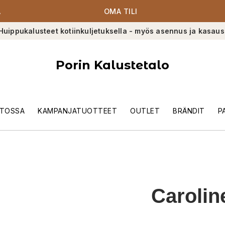
A
OMA TILI
Huippukalusteet kotiinkuljetuksella - myös asennus ja kasaus
Porin Kalustetalo
TOSSA
KAMPANJATUOTTEET
OUTLET
BRÄNDIT
P
Carolin