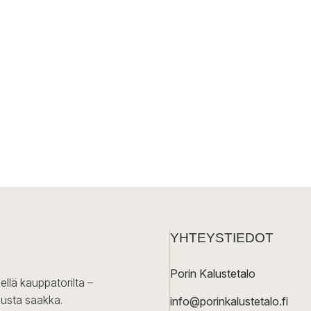
YHTEYSTIEDOT
Porin Kalustetalo
ellä kauppatorilta –
lusta saakka.
info@porinkalustetalo.fi