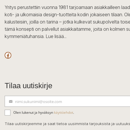
Yritys perustettiin vuonna 1981 tarjoamaan asiakkailleen laa
koti- ja ulkomaisia design-tuotteita kodin jokaiseen tilaan. 
kalusteisiin, joilla on tarina – jotka kulkevat sukupolvelta to
tämä konsepti on palvellut asiakkaitamme, joita on kolmen s
kymmeniätuhansia.
Lue lisää...
Facebook
Tilaa uutiskirje
nimi.sukunimi@osoite.com
S
ä
Olen lukenut ja hyväksyn
käyttöehdot
.
h
k
Tilaa uutiskirjeemme ja saat tietoa uusimmista tarjouksista ja uutuuks
ö