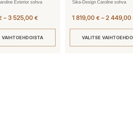
roline Exterior sohva
Sika-Design Caroline sohva
Hintaluokka:
–
3 525,00
1 819,00
–
2 449,00
€
€
€
2
955,00 €
E VAIHTOEHDOISTA
VALITSE VAIHTOEHDO
-
3
525,00 €
Tällä
tuotteella
on
useampi
muunnelma.
Voit
tehdä
valinnat
tuotteen
sivulla.