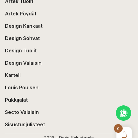
Artek Tuolit
Artek Pöydät
Design Kankaat
Design Sohvat
Design Tuolit
Design Valaisin
Kartell
Louis Poulsen
Pukkijalat
Secto Valaisin
Sisustusjulisteet
0
2026 - Porin Kalustetalo