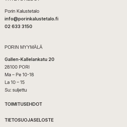
i
Porin Kalustetalo
info@porinkalustetalo.fi
02 633 3150
PORIN MYYMÄLÄ
Gallen-Kallelankatu 20
28100 PORI
Ma – Pe 10-18
La 10 – 15
Su: suljettu
TOIMITUSEHDOT
TIETOSUOJASELOSTE