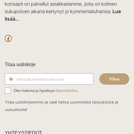
konsepti on palvellut asiakkaitamme, joita on kolmen
sukupolven aikana kertynyt jo kymmeniätuhansia.
Lue
lisää...
F
a
c
Tilaa uutiskirje
e
Tilaa
nimi.sukunimi@osoite.com
b
S
ä
o
Olen lukenut ja hyväksyn
käyttöehdot
.
h
k
o
Tilaa uutiskirjeemme ja saat tietoa uusimmista tarjouksista ja
ö
uutuuksista!
k
p
o
s
t
YHTEYSTIEDOT