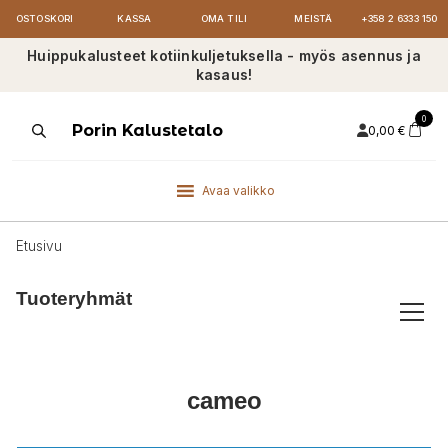
OSTOSKORI
KASSA
OMA TILI
MEISTÄ
+358 2 6333 150
Huippukalusteet kotiinkuljetuksella - myös asennus ja
kasaus!
0
Products
Porin Kalustetalo
0,00
€
search
Avaa valikko
Etusivu
Tuoteryhmät
cameo