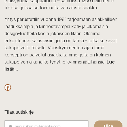
etäisyydellä kauppatorilta – samoissa 1200 neliömetrin
valinnat
tiloissa, joissa se toiminut aivan alusta saakka.
tuotteen
sivulla.
Yritys perustettiin vuonna 1981 tarjoamaan asiakkailleen
laadukkaimpia ja kiinnostavimpia koti- ja ulkomaisia
design-tuotteita kodin jokaiseen tilaan. Olemme
erikoistuneet kalusteisiin, joilla on tarina – jotka kulkevat
sukupolvelta toiselle. Vuosikymmenten ajan tämä
konsepti on palvellut asiakkaitamme, joita on kolmen
sukupolven aikana kertynyt jo kymmeniätuhansia.
Lue
lisää...
F
a
c
Tilaa uutiskirje
e
Tilaa
nimi.sukunimi@osoite.com