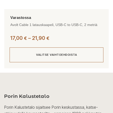
Avolt Cable 1 latauskaapeli, USB-C to USB-C, 2 metriä
Hintaluokka:
17,00
–
21,90
€
€
17,00 €
-
VALITSE VAIHTOEHDOISTA
21,90 €
Tällä
tuotteella
on
useampi
Porin Kalustetalo
muunnelma.
Voit
Porin Kalustetalo sijaitsee Porin keskustassa, katse-
tehdä