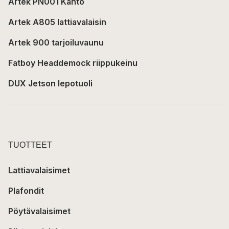
Artek PN001 Kanto
Artek A805 lattiavalaisin
Artek 900 tarjoiluvaunu
Fatboy Headdemock riippukeinu
DUX Jetson lepotuoli
TUOTTEET
Lattiavalaisimet
Plafondit
Pöytävalaisimet