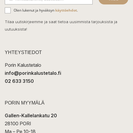
b
S
ä
o
Olen lukenut ja hyväksyn
käyttöehdot
.
h
k
o
Tilaa uutiskirjeemme ja saat tietoa uusimmista tarjouksista ja
ö
uutuuksista!
k
p
o
s
t
YHTEYSTIEDOT
i
Porin Kalustetalo
info@porinkalustetalo.fi
02 633 3150
PORIN MYYMÄLÄ
Gallen-Kallelankatu 20
28100 PORI
Ma – Pe 10-18