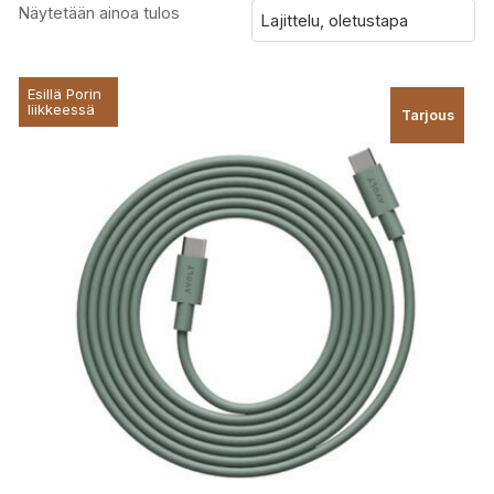
Näytetään ainoa tulos
Esillä Porin
liikkeessä
Tarjous