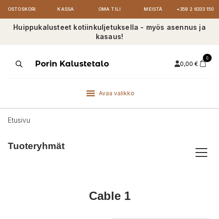
OSTOSKORI
KASSA
OMA TILI
MEISTÄ
+358 2 6333 150
Huippukalusteet kotiinkuljetuksella - myös asennus ja
kasaus!
0
Products
Porin Kalustetalo
0,00
€
search
Avaa valikko
Etusivu
Tuoteryhmät
Cable 1