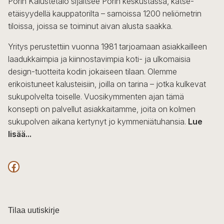
Porin Kalustetalo sijaitsee Porin keskustassa, katse-
tehdä
etäisyydellä kauppatorilta – samoissa 1200 neliömetrin
valinnat
tiloissa, joissa se toiminut aivan alusta saakka.
tuotteen
sivulla.
Yritys perustettiin vuonna 1981 tarjoamaan asiakkailleen
laadukkaimpia ja kiinnostavimpia koti- ja ulkomaisia
design-tuotteita kodin jokaiseen tilaan. Olemme
erikoistuneet kalusteisiin, joilla on tarina – jotka kulkevat
sukupolvelta toiselle. Vuosikymmenten ajan tämä
konsepti on palvellut asiakkaitamme, joita on kolmen
sukupolven aikana kertynyt jo kymmeniätuhansia.
Lue
lisää...
F
a
c
Tilaa uutiskirje
e