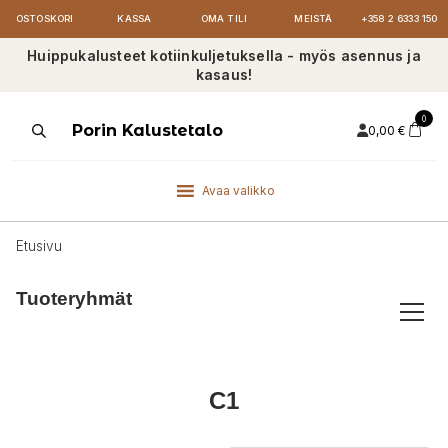
OSTOSKORI
KASSA
OMA TILI
MEISTÄ
+358 2 6333 150
Huippukalusteet kotiinkuljetuksella - myös asennus ja
kasaus!
0
Products
Porin Kalustetalo
0,00
€
search
Avaa valikko
Etusivu
Tuoteryhmät
C1