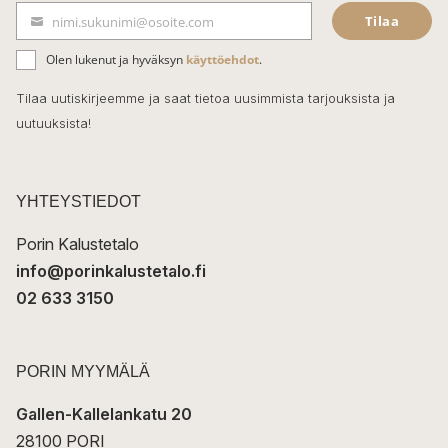
Tilaa
nimi.sukunimi@osoite.com
b
S
ä
o
Olen lukenut ja hyväksyn
käyttöehdot
.
h
k
o
Tilaa uutiskirjeemme ja saat tietoa uusimmista tarjouksista ja
ö
uutuuksista!
k
p
o
s
t
YHTEYSTIEDOT
i
Porin Kalustetalo
info@porinkalustetalo.fi
02 633 3150
PORIN MYYMÄLÄ
Gallen-Kallelankatu 20
28100 PORI