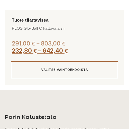
FLOS Glo-Ball C kattovalaisin
Hintaluokka:
291,00
–
803,00
€
€
291,00 €
Hintaluokka:
232,80
–
642,40
€
€
-
232,80 €
803,00 €
-
VALITSE VAIHTOEHDOISTA
642,40 €
Tällä
tuotteella
on
useampi
Porin Kalustetalo
muunnelma.
Voit