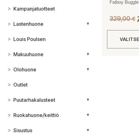
Fatboy Buggle
>
Kampanjatuotteet
329,00
€
>
Lastenhuone
▼
o
>
Louis Poulsen
VALITS
>
Makuuhuone
▼
Tällä
tuotteella
>
Olohuone
▼
on
useampi
>
Outlet
muunnelma.
Voit
>
Puutarhakalusteet
▼
tehdä
valinnat
>
Ruokahuone/keittiö
▼
tuotteen
sivulla.
>
Sisustus
▼