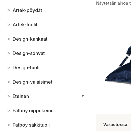
Näytetään ainoa t
>
Artek-pöydät
>
Artek-tuolit
>
Design-kankaat
>
Design-sohvat
>
Design-tuolit
>
Design-valaisimet
>
Eteinen
▼
>
Fatboy riippukeinu
>
Fatboy säkkituoli