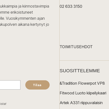
dukkaimpia ja kiinnostavimpia
02 633 3150
Olemme erikoistuneet
iselle. Vuosikymmenten ajan
ukupolven aikana kertynyt jo
TOIMITUSEHDOT
SUOSITTELEMME
&Tradition Flowerpot VP8
Tilaa
Fitwood Luoto kiipeilykaari
Artek A331 riippuvalaisin
ista!