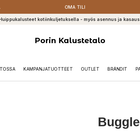
A
OMA TILI
Huippukalusteet kotiinkuljetuksella - myös asennus ja kasaus
Porin Kalustetalo
TOSSA
KAMPANJATUOTTEET
OUTLET
BRÄNDIT
P
Buggle