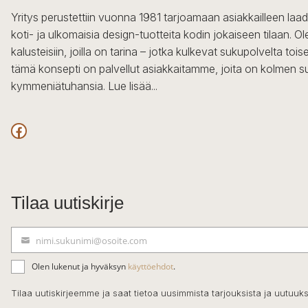
Yritys perustettiin vuonna 1981 tarjoamaan asiakkailleen laa
koti- ja ulkomaisia design-tuotteita kodin jokaiseen tilaan. 
kalusteisiin, joilla on tarina – jotka kulkevat sukupolvelta to
tämä konsepti on palvellut asiakkaitamme, joita on kolmen s
kymmeniätuhansia.
Lue lisää...
Facebook
Tilaa uutiskirje
nimi.sukunimi@osoite.com
S
ä
Olen lukenut ja hyväksyn
käyttöehdot
.
h
k
Tilaa uutiskirjeemme ja saat tietoa uusimmista tarjouksista ja uutuuks
ö