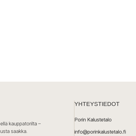
YHTEYSTIEDOT
Porin Kalustetalo
ellä kauppatorilta –
lusta saakka.
info@porinkalustetalo.fi