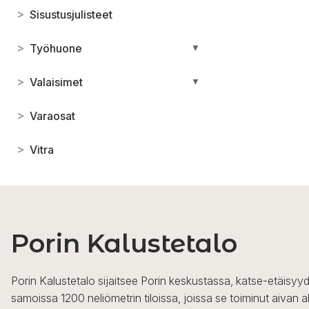
>
Sisustusjulisteet
>
Työhuone
▼
>
Valaisimet
▼
>
Varaosat
>
Vitra
Porin Kalustetalo
Porin Kalustetalo sijaitsee Porin keskustassa, katse-etäisyyd
samoissa 1200 neliömetrin tiloissa, joissa se toiminut aivan a