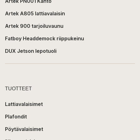
Artek PN001 Kanto
Artek A805 lattiavalaisin
Artek 900 tarjoiluvaunu
Fatboy Headdemock riippukeinu
DUX Jetson lepotuoli
TUOTTEET
Lattiavalaisimet
Plafondit
Pöytävalaisimet