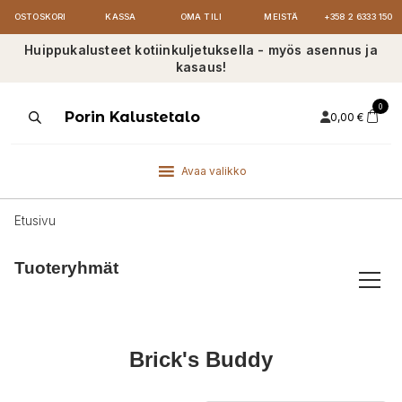
OSTOSKORI
KASSA
OMA TILI
MEISTÄ
+358 2 6333 150
Huippukalusteet kotiinkuljetuksella - myös asennus ja
kasaus!
0
Products
Porin Kalustetalo
0,00
€
search
Avaa valikko
Etusivu
Tuoteryhmät
Brick's Buddy