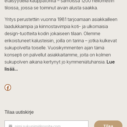
etäisyydellä kauppatorilta – samoissa 1200 neliömetrin
tiloissa, joissa se toiminut aivan alusta saakka.
Yritys perustettiin vuonna 1981 tarjoamaan asiakkailleen
laadukkaimpia ja kiinnostavimpia koti- ja ulkomaisia
design-tuotteita kodin jokaiseen tilaan. Olemme
erikoistuneet kalusteisiin, joilla on tarina – jotka kulkevat
sukupolvelta toiselle. Vuosikymmenten ajan tämä
konsepti on palvellut asiakkaitamme, joita on kolmen
sukupolven aikana kertynyt jo kymmeniätuhansia.
Lue
lisää...
F
a
c
Tilaa uutiskirje
e
Tilaa
nimi.sukunimi@osoite.com