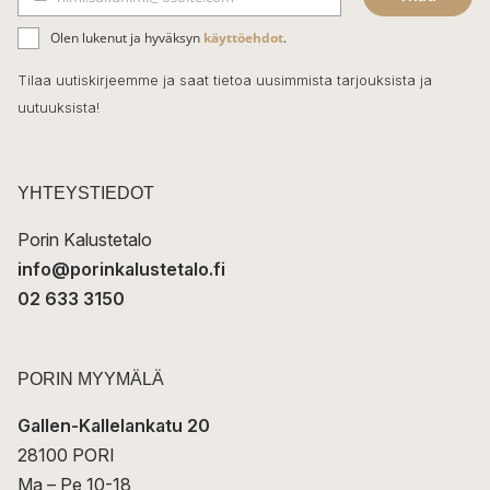
b
S
ä
o
Olen lukenut ja hyväksyn
käyttöehdot
.
h
k
o
Tilaa uutiskirjeemme ja saat tietoa uusimmista tarjouksista ja
ö
uutuuksista!
k
p
o
s
t
YHTEYSTIEDOT
i
Porin Kalustetalo
info@porinkalustetalo.fi
02 633 3150
PORIN MYYMÄLÄ
Gallen-Kallelankatu 20
28100 PORI
Ma – Pe 10-18