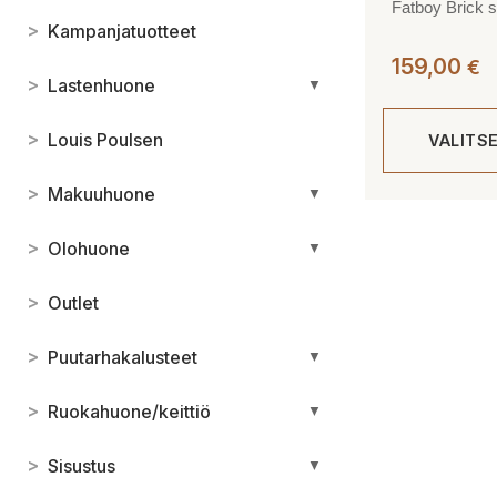
Fatboy Brick 
>
Kampanjatuotteet
159,00
€
>
Lastenhuone
▼
>
Louis Poulsen
VALITS
>
Makuuhuone
▼
Tällä
tuotteella
>
Olohuone
▼
on
useampi
>
Outlet
muunnelma.
Voit
>
Puutarhakalusteet
▼
tehdä
valinnat
>
Ruokahuone/keittiö
▼
tuotteen
sivulla.
>
Sisustus
▼