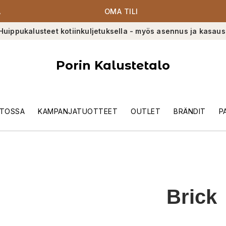
A
OMA TILI
Huippukalusteet kotiinkuljetuksella - myös asennus ja kasaus
Porin Kalustetalo
TOSSA
KAMPANJATUOTTEET
OUTLET
BRÄNDIT
P
Brick