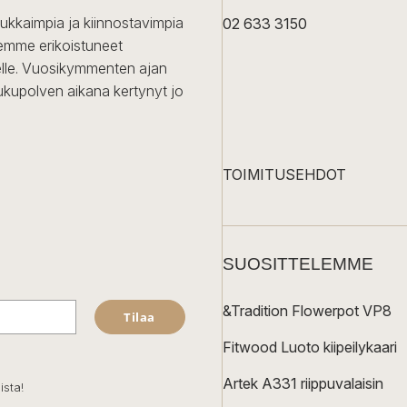
dukkaimpia ja kiinnostavimpia
02 633 3150
Olemme erikoistuneet
iselle. Vuosikymmenten ajan
ukupolven aikana kertynyt jo
TOIMITUSEHDOT
SUOSITTELEMME
&Tradition Flowerpot VP8
Tilaa
Fitwood Luoto kiipeilykaari
Artek A331 riippuvalaisin
ista!