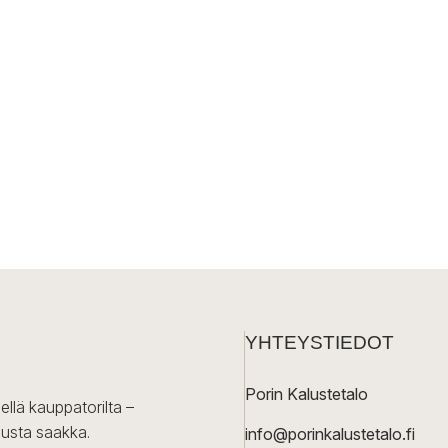
YHTEYSTIEDOT
Porin Kalustetalo
ellä kauppatorilta –
lusta saakka.
info@porinkalustetalo.fi