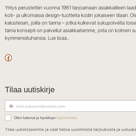
Yritys perustettiin vuonna 1981 tarjoamaan asiakkailleen laa
koti- ja ulkomaisia design-tuotteita kodin jokaiseen tilaan. 
kalusteisiin, joilla on tarina – jotka kulkevat sukupolvelta to
tämä konsepti on palvellut asiakkaitamme, joita on kolmen s
kymmeniätuhansia.
Lue lisää...
Facebook
Tilaa uutiskirje
nimi.sukunimi@osoite.com
S
ä
Olen lukenut ja hyväksyn
käyttöehdot
.
h
k
Tilaa uutiskirjeemme ja saat tietoa uusimmista tarjouksista ja uutuuks
ö