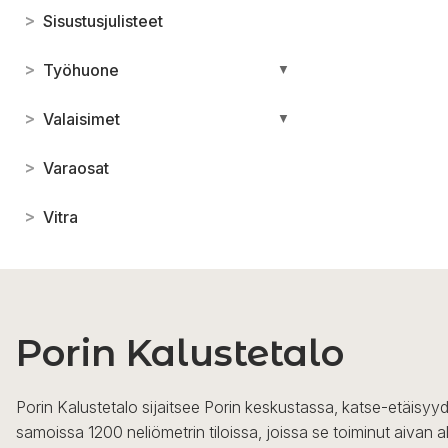
>
Sisustusjulisteet
>
Työhuone
▼
>
Valaisimet
▼
>
Varaosat
>
Vitra
Porin Kalustetalo
Porin Kalustetalo sijaitsee Porin keskustassa, katse-etäisyyd
samoissa 1200 neliömetrin tiloissa, joissa se toiminut aivan a