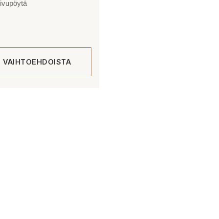
sivupöytä
E VAIHTOEHDOISTA