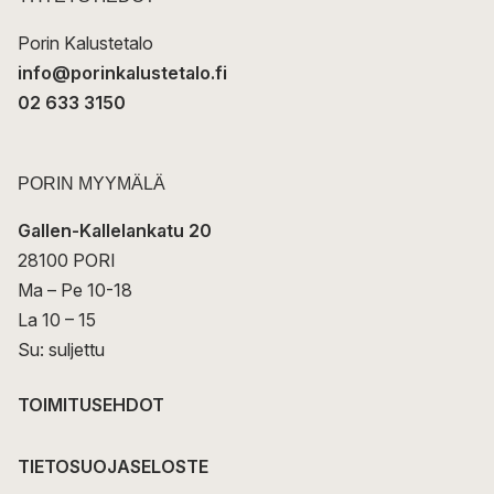
i
Porin Kalustetalo
info@porinkalustetalo.fi
02 633 3150
PORIN MYYMÄLÄ
Gallen-Kallelankatu 20
28100 PORI
Ma – Pe 10-18
La 10 – 15
Su: suljettu
TOIMITUSEHDOT
TIETOSUOJASELOSTE