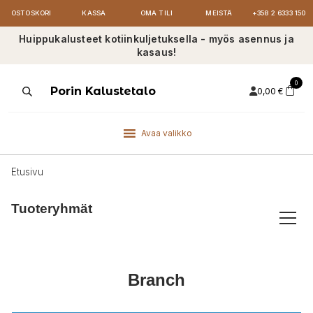
OSTOSKORI
KASSA
OMA TILI
MEISTÄ
+358 2 6333 150
Huippukalusteet kotiinkuljetuksella - myös asennus ja
kasaus!
0
Products
Porin Kalustetalo
0,00
€
search
Avaa valikko
Etusivu
Tuoteryhmät
Branch