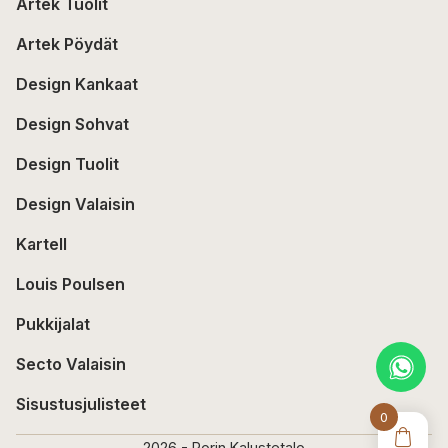
Artek Tuolit
Artek Pöydät
Design Kankaat
Design Sohvat
Design Tuolit
Design Valaisin
Kartell
Louis Poulsen
Pukkijalat
Secto Valaisin
Sisustusjulisteet
0
2026 - Porin Kalustetalo