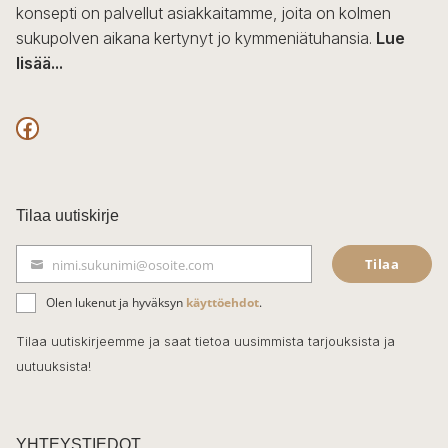
konsepti on palvellut asiakkaitamme, joita on kolmen
sukupolven aikana kertynyt jo kymmeniätuhansia.
Lue
lisää...
F
a
c
Tilaa uutiskirje
e
Tilaa
nimi.sukunimi@osoite.com
b
S
ä
o
Olen lukenut ja hyväksyn
käyttöehdot
.
h
k
o
Tilaa uutiskirjeemme ja saat tietoa uusimmista tarjouksista ja
ö
uutuuksista!
k
p
o
s
t
YHTEYSTIEDOT