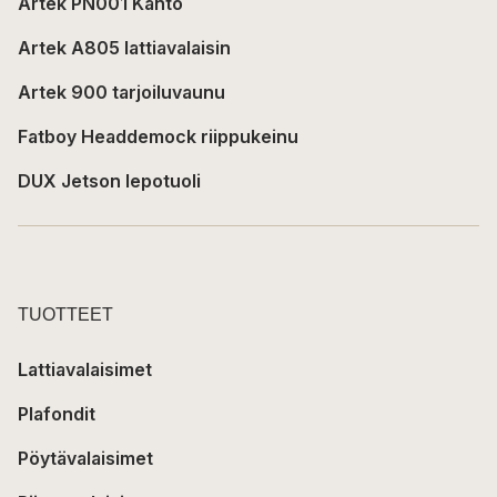
Artek PN001 Kanto
Artek A805 lattiavalaisin
Artek 900 tarjoiluvaunu
Fatboy Headdemock riippukeinu
DUX Jetson lepotuoli
TUOTTEET
Lattiavalaisimet
Plafondit
Pöytävalaisimet