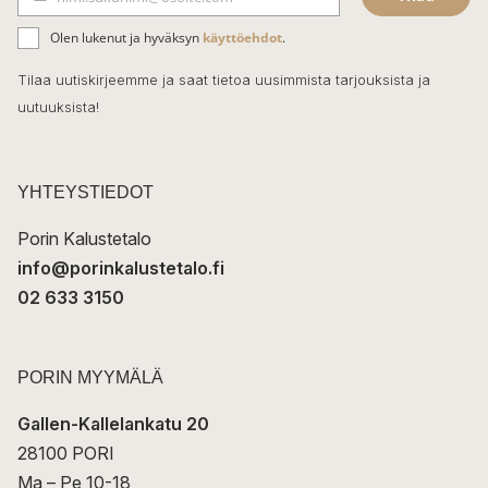
b
S
ä
o
Olen lukenut ja hyväksyn
käyttöehdot
.
h
k
o
Tilaa uutiskirjeemme ja saat tietoa uusimmista tarjouksista ja
ö
uutuuksista!
k
p
o
s
t
YHTEYSTIEDOT
i
Porin Kalustetalo
info@porinkalustetalo.fi
02 633 3150
PORIN MYYMÄLÄ
Gallen-Kallelankatu 20
28100 PORI
Ma – Pe 10-18