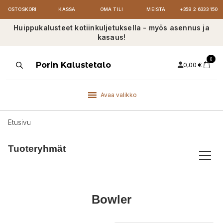
OSTOSKORI
KASSA
OMA TILI
MEISTÄ
+358 2 6333 150
Huippukalusteet kotiinkuljetuksella - myös asennus ja
kasaus!
0
Products
Porin Kalustetalo
0,00
€
search
Avaa valikko
Etusivu
Tuoteryhmät
Bowler