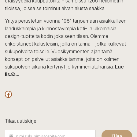
etäisyydellä kauppatorilta – samoissa 1200 neliömetrin
valinnat
tiloissa, joissa se toiminut aivan alusta saakka.
tuotteen
sivulla.
Yritys perustettiin vuonna 1981 tarjoamaan asiakkailleen
laadukkaimpia ja kiinnostavimpia koti- ja ulkomaisia
design-tuotteita kodin jokaiseen tilaan. Olemme
erikoistuneet kalusteisiin, joilla on tarina – jotka kulkevat
sukupolvelta toiselle. Vuosikymmenten ajan tämä
konsepti on palvellut asiakkaitamme, joita on kolmen
sukupolven aikana kertynyt jo kymmeniätuhansia.
Lue
lisää...
F
a
c
Tilaa uutiskirje
e
Tilaa
nimi.sukunimi@osoite.com