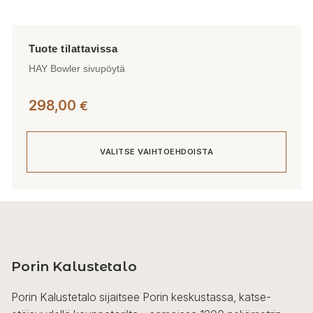
HAY Bowler sivupöytä
298,00
€
VALITSE VAIHTOEHDOISTA
Tällä
tuotteella
on
useampi
Porin Kalustetalo
muunnelma.
Voit
Porin Kalustetalo sijaitsee Porin keskustassa, katse-
tehdä