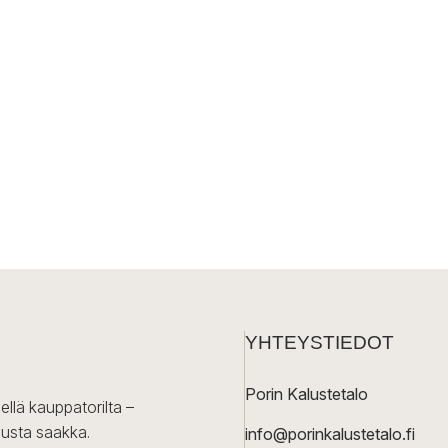
YHTEYSTIEDOT
Porin Kalustetalo
ellä kauppatorilta –
lusta saakka.
info@porinkalustetalo.fi