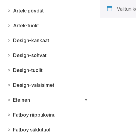
Valitun k
>
Artek-pöydät
>
Artek-tuolit
>
Design-kankaat
>
Design-sohvat
>
Design-tuolit
>
Design-valaisimet
>
Eteinen
▼
>
Fatboy riippukeinu
>
Fatboy säkkituoli