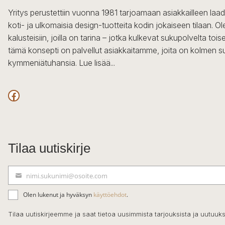
Yritys perustettiin vuonna 1981 tarjoamaan asiakkailleen laa
koti- ja ulkomaisia design-tuotteita kodin jokaiseen tilaan. 
kalusteisiin, joilla on tarina – jotka kulkevat sukupolvelta to
tämä konsepti on palvellut asiakkaitamme, joita on kolmen s
kymmeniätuhansia.
Lue lisää...
Facebook
Tilaa uutiskirje
nimi.sukunimi@osoite.com
S
ä
Olen lukenut ja hyväksyn
käyttöehdot
.
h
k
Tilaa uutiskirjeemme ja saat tietoa uusimmista tarjouksista ja uutuuks
ö