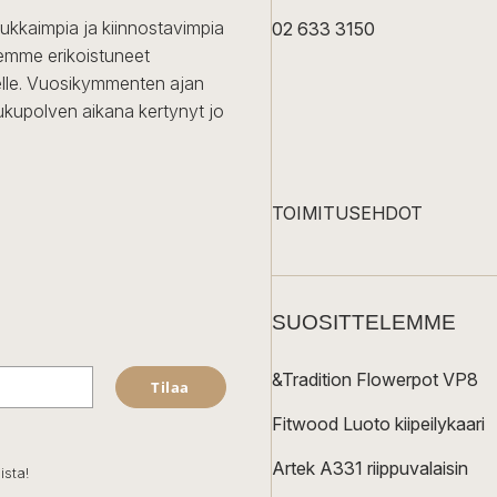
dukkaimpia ja kiinnostavimpia
02 633 3150
Olemme erikoistuneet
iselle. Vuosikymmenten ajan
ukupolven aikana kertynyt jo
TOIMITUSEHDOT
SUOSITTELEMME
&Tradition Flowerpot VP8
Tilaa
Fitwood Luoto kiipeilykaari
Artek A331 riippuvalaisin
ista!