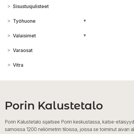
>
Sisustusjulisteet
>
Työhuone
▼
>
Valaisimet
▼
>
Varaosat
>
Vitra
Porin Kalustetalo
Porin Kalustetalo sijaitsee Porin keskustassa, katse-etäisyyd
samoissa 1200 neliömetrin tiloissa, joissa se toiminut aivan a