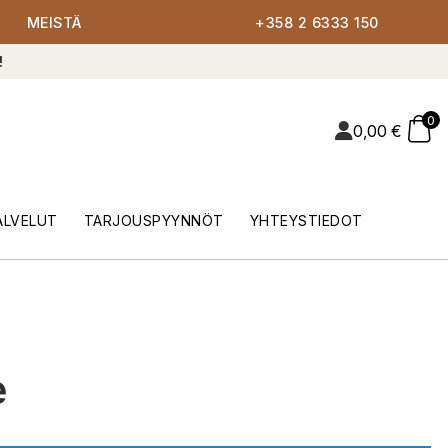
MEISTÄ
+358 2 6333 150
!
0
0,00
€
ALVELUT
TARJOUSPYYNNÖT
YHTEYSTIEDOT
e