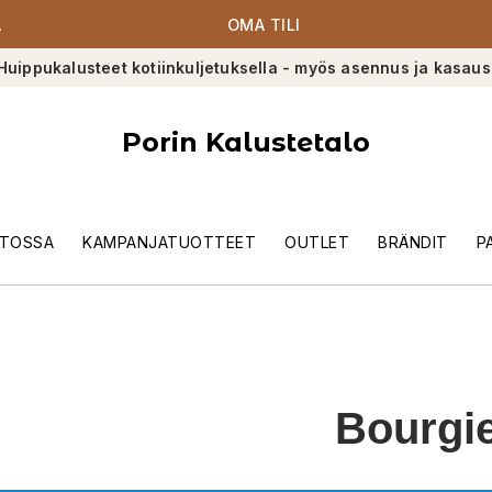
A
OMA TILI
Huippukalusteet kotiinkuljetuksella - myös asennus ja kasaus
Porin Kalustetalo
TOSSA
KAMPANJATUOTTEET
OUTLET
BRÄNDIT
P
Bourgi