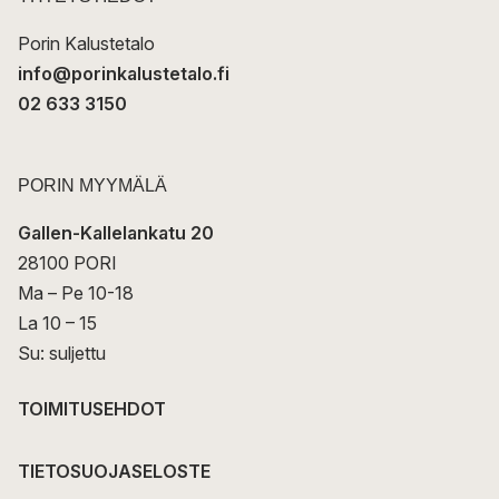
i
Porin Kalustetalo
info@porinkalustetalo.fi
02 633 3150
PORIN MYYMÄLÄ
Gallen-Kallelankatu 20
28100 PORI
Ma – Pe 10-18
La 10 – 15
Su: suljettu
TOIMITUSEHDOT
TIETOSUOJASELOSTE