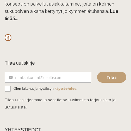
konsepti on palvellut asiakkaitamme, joita on kolmen
sukupolven aikana kertynyt jo kymmeniätuhansia.
Lue
lisää...
F
a
c
Tilaa uutiskirje
e
Tilaa
nimi.sukunimi@osoite.com
b
S
ä
o
Olen lukenut ja hyväksyn
käyttöehdot
.
h
k
o
Tilaa uutiskirjeemme ja saat tietoa uusimmista tarjouksista ja
ö
uutuuksista!
k
p
o
s
t
YHTEYSTIEDOT