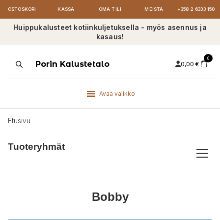
OSTOSKORI
KASSA
OMA TILI
MEISTÄ
+358 2 6333 150
Huippukalusteet kotiinkuljetuksella - myös asennus ja
kasaus!
0
Products
Porin Kalustetalo
0,00
€
search
Avaa valikko
Etusivu
Tuoteryhmät
Bobby