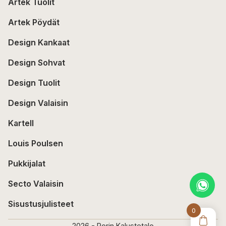
Artek Tuolit
Artek Pöydät
Design Kankaat
Design Sohvat
Design Tuolit
Design Valaisin
Kartell
Louis Poulsen
Pukkijalat
Secto Valaisin
Sisustusjulisteet
0
2026 - Porin Kalustetalo