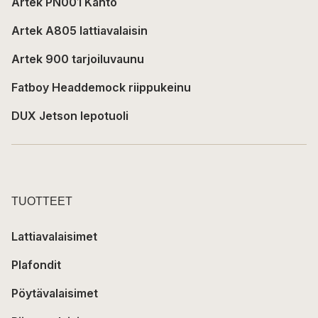
Artek PN001 Kanto
Artek A805 lattiavalaisin
Artek 900 tarjoiluvaunu
Fatboy Headdemock riippukeinu
DUX Jetson lepotuoli
TUOTTEET
Lattiavalaisimet
Plafondit
Pöytävalaisimet