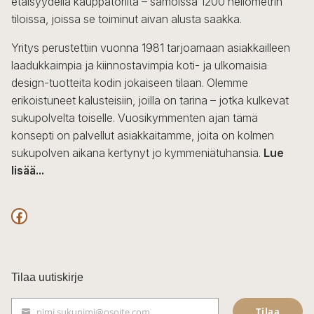
etäisyydellä kauppatorilta – samoissa 1200 neliömetrin
valinnat
tiloissa, joissa se toiminut aivan alusta saakka.
tuotteen
sivulla.
Yritys perustettiin vuonna 1981 tarjoamaan asiakkailleen
laadukkaimpia ja kiinnostavimpia koti- ja ulkomaisia
design-tuotteita kodin jokaiseen tilaan. Olemme
erikoistuneet kalusteisiin, joilla on tarina – jotka kulkevat
sukupolvelta toiselle. Vuosikymmenten ajan tämä
konsepti on palvellut asiakkaitamme, joita on kolmen
sukupolven aikana kertynyt jo kymmeniätuhansia.
Lue
lisää...
F
a
c
Tilaa uutiskirje
e
Tilaa
nimi.sukunimi@osoite.com