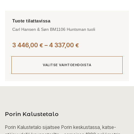
Carl Hansen & Søn BM1106 Huntsman tuoli
Hintaluokka:
3 446,00
–
4 337,00
€
€
3
446,00 €
VALITSE VAIHTOEHDOISTA
-
4
337,00 €
Tällä
tuotteella
on
useampi
Porin Kalustetalo
muunnelma.
Voit
Porin Kalustetalo sijaitsee Porin keskustassa, katse-
tehdä