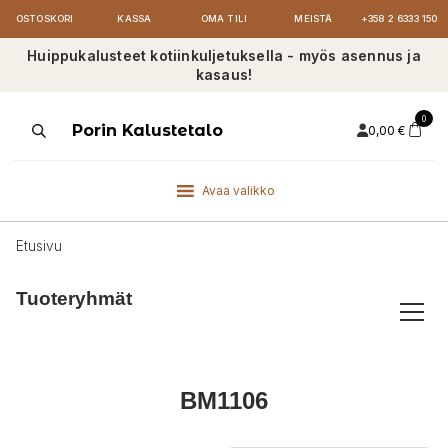
OSTOSKORI
KASSA
OMA TILI
MEISTÄ
+358 2 6333 150
Huippukalusteet kotiinkuljetuksella - myös asennus ja
kasaus!
0
Products
Porin Kalustetalo
0,00
€
search
Avaa valikko
Etusivu
Tuoteryhmät
BM1106