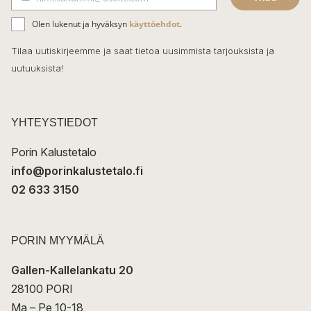
b
S
ä
o
Olen lukenut ja hyväksyn
käyttöehdot
.
h
k
o
Tilaa uutiskirjeemme ja saat tietoa uusimmista tarjouksista ja
ö
uutuuksista!
k
p
o
s
t
YHTEYSTIEDOT
i
Porin Kalustetalo
info@porinkalustetalo.fi
02 633 3150
PORIN MYYMÄLÄ
Gallen-Kallelankatu 20
28100 PORI
Ma – Pe 10-18